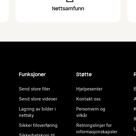
Nettsamfunn
Funksjoner
Støtte
Send store filer
Hjelpesenter
B
Send store videoer
Kontakt oss
A
Lagring av bilder i
Personvern og
K
nettsky
vilkår
R
Sikker filoverføring
Retningslinjer for
U
informasjonskapsler
Sikkerhetskopi til