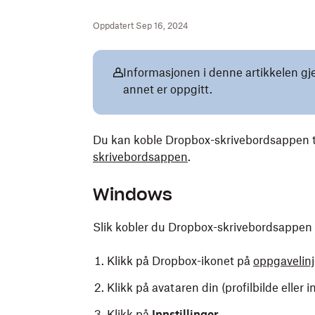
Oppdatert Sep 16, 2024
Informasjonen i denne artikkelen gj
annet er oppgitt.
Du kan koble Dropbox-skrivebordsappen ti
skrivebordsappen
.
Windows
Slik kobler du Dropbox-skrivebordsappen
Klikk på Dropbox-ikonet på
oppgavelin
Klikk på avataren din (profilbilde eller ini
Klikk på
Innstillinger
.