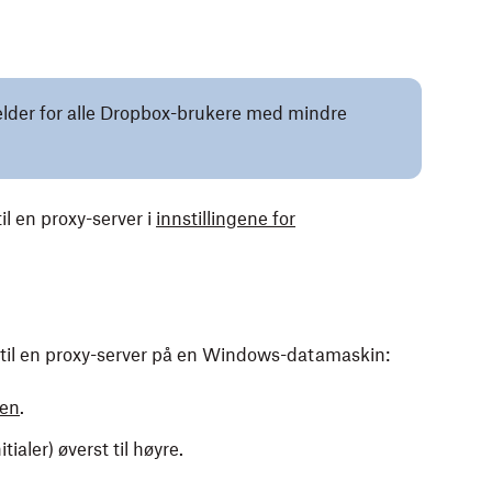
elder for alle Dropbox-brukere med mindre
l en proxy-server i
innstillingene for
 til en proxy-server på en Windows-datamaskin:
jen
.
tialer) øverst til høyre.