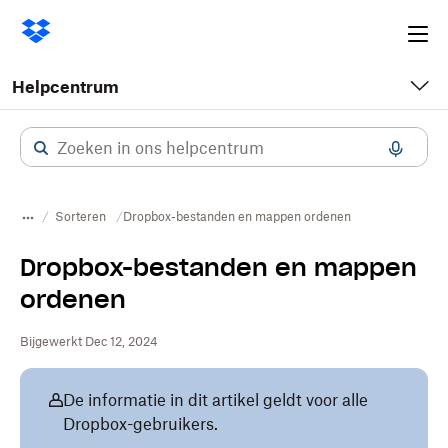
Ope
me
Helpcentrum
Sorteren
Dropbox-bestanden en mappen ordenen
Dropbox-bestanden en mappen
ordenen
Bijgewerkt Dec 12, 2024
De informatie in dit artikel geldt voor alle
Dropbox-gebruikers.