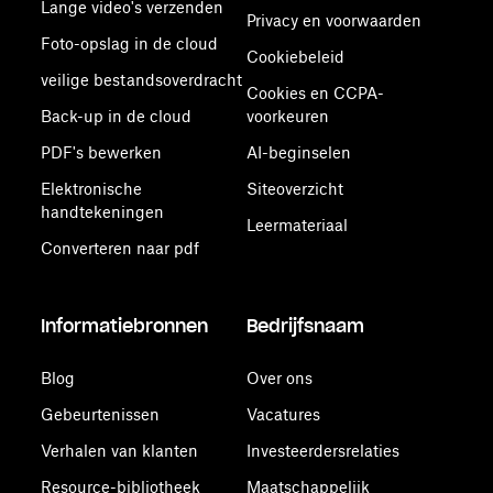
Lange video's verzenden
Privacy en voorwaarden
Foto-opslag in de cloud
Cookiebeleid
veilige bestandsoverdracht
Cookies en CCPA-
Back-up in de cloud
voorkeuren
PDF's bewerken
AI-beginselen
Elektronische
Siteoverzicht
handtekeningen
Leermateriaal
Converteren naar pdf
Informatiebronnen
Bedrijfsnaam
Blog
Over ons
Gebeurtenissen
Vacatures
Verhalen van klanten
Investeerdersrelaties
Resource-bibliotheek
Maatschappelijk