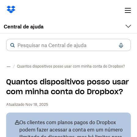
Ope
me
Central de ajuda
Quantos dispositivos posso usar com minha conta do Dropbox?
Quantos dispositivos posso usar
com minha conta do Dropbox?
Atualizado Nov 18, 2025
Os clientes com planos pagos do Dropbox
podem fazer acessar a conta em um número