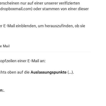
 erscheinen nur auf einer unserer
verifizierten
 dropboxmail.com) oder stammen von einer dieser
r E-Mail einblenden, um herauszufinden, ob sie
e Mail
opfzeilen einer E-Mail an:
chts oben auf die
Auslassungspunkte
(…).
n:
.
gen Kopfzeilen einer E-Mail an:
n Microsoft Outlook im Web die vollständigen
gen Kopfzeilen einer E-Mail an: