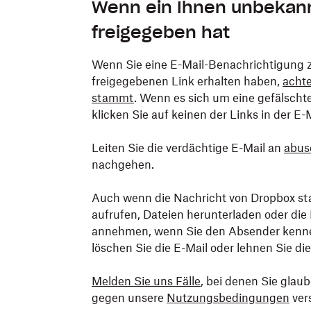
Kopfzeilen einer E-Mail an:
Wenn ein Ihnen unbekannt
Klicken Sie in der geöffneten E-Mail a
Klicken Sie mit der rechten Maustaste
freigegeben hat
Doppelklicken Sie auf die E-Mail, um s
Pop-up-Menü
Quelle anzeigen
aus.
Klicken Sie auf
Raw-Nachricht anzeig
Wählen Sie den Tab
Prüfen Sie die E-Mail-Adresse unter
Datei
und klicken 
Vo
Wenn Sie eine E-Mail-Benachrichtigung 
Prüfen Sie die E-Mail-Adresse unter
Vo
freigegebenen Link erhalten haben,
achte
In der Web-Version: Klicken Sie auf
stammt
. Wenn es sich um eine gefälschte
einem kleinen Dokument).
klicken Sie auf keinen der Links in der E-M
Leiten Sie die verdächtige E-Mail an
abus
Prüfen Sie die E-Mail-Adresse unter
Vo
nachgehen.
Auch wenn die Nachricht von Dropbox sta
aufrufen, Dateien herunterladen oder di
annehmen, wenn Sie den Absender kennen.
löschen Sie die E-Mail oder lehnen Sie di
Melden Sie uns Fälle
, bei denen Sie glau
gegen unsere
Nutzungsbedingungen
ver