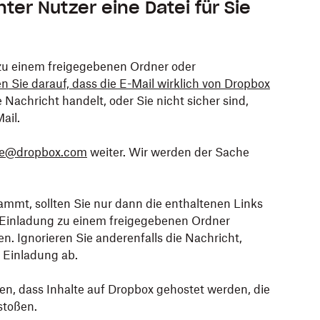
er Nutzer eine Datei für Sie
uf
 auf die Nachricht und wählen Sie im angezeigten
Mehr
.
ie in einem neuen Fenster zu öffnen.
en
.
Sie auf
n:
.
Eigenschaften
.
zu einem freigegebenen Ordner oder
n:
.
n Sie darauf, dass die E-Mail wirklich von Dropbox
Nachrichtendetails
(Briefumschlagsymbol mit
 Nachricht handelt, oder Sie nicht sicher sind,
ail.
e@dropbox.com
weiter. Wir werden der Sache
n:
.
mmt, sollten Sie nur dann die enthaltenen Links
e Einladung zu einem freigegebenen Ordner
 Ignorieren Sie anderenfalls die Nachricht,
e Einladung ab.
ben, dass Inhalte auf Dropbox gehostet werden, die
stoßen.