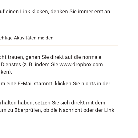
uf einen Link klicken, denken Sie immer erst an
chtige Aktivitäten melden
cht trauen, gehen Sie direkt auf die normale
s Dienstes (z. B. indem Sie www.dropbox.com
cken).
em eine E-Mail stammt, klicken Sie nichts in der
halten haben, setzen Sie sich direkt mit dem
um zu überprüfen, ob die Nachricht oder der Link
nen und Datenschutzeinstellungen Ihres Browsers,
 die scheinbar von Dropbox stammen, indem Sie
ählen Sie für jeden Dienst, den Sie nutzen, ein