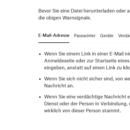
Bevor Sie eine Datei herunterladen oder a
die obigen Warnsignale.
E-Mail-Adresse
Passwörter
Geräte
Verdä
Wenn Sie einem Link in einer E-Mail ni
Anmeldeseite oder zur Startseite eine
eingeben, anstatt auf einen Link zu kli
Wenn Sie sich nicht sicher sind, von w
Nachricht an.
Wenn Sie eine verdächtige Nachricht er
Dienst oder der Person in Verbindung, 
wirklich von dieser Person stammt.
Verwenden Sie
Aktivieren Sie die Sicherheitsfunktio
Melden Sie alle verdächtigen Inhalte,
starke Passwörter
und w