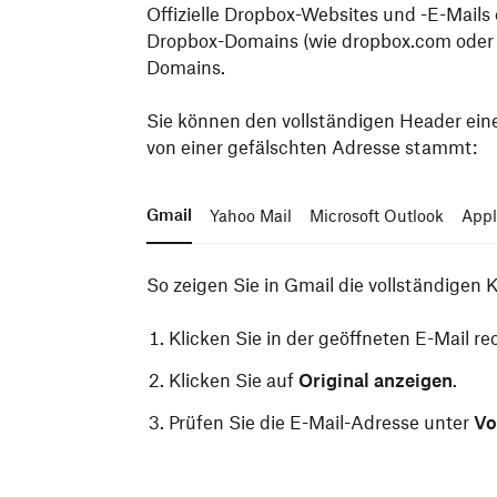
Offizielle Dropbox-Websites und -E-Mails
Dropbox-Domains
(wie dropbox.com oder
Domains.
Sie können den vollständigen Header eine
von einer gefälschten Adresse stammt:
Gmail
Yahoo Mail
Microsoft Outlook
Appl
So zeigen Sie in Gmail die vollständigen K
Klicken Sie in der geöffneten E-Mail re
Klicken Sie auf
Original anzeigen
.
Prüfen Sie die E-Mail-Adresse unter
Vo
So zeigen Sie in Yahoo Mail die vollständi
So zeigen Sie in Microsoft Outlook oder i
So zeigen Sie in Apple Mail die vollständi