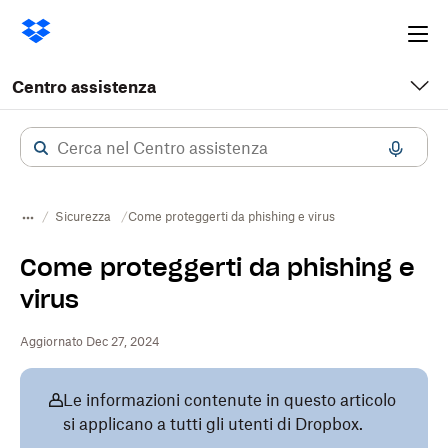
Ope
me
Centro assistenza
Sicurezza
Come proteggerti da phishing e virus
Come proteggerti da phishing e
virus
Aggiornato Dec 27, 2024
Le informazioni contenute in questo articolo
si applicano a tutti gli utenti di Dropbox.