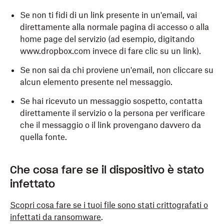
Se non ti fidi di un link presente in un'email, vai
direttamente alla normale pagina di accesso o alla
home page del servizio (ad esempio, digitando
www.dropbox.com invece di fare clic su un link).
Se non sai da chi proviene un'email, non cliccare su
alcun elemento presente nel messaggio.
Se hai ricevuto un messaggio sospetto, contatta
direttamente il servizio o la persona per verificare
che il messaggio o il link provengano davvero da
quella fonte.
Utilizza
Configura le impostazioni di sicurezza e privacy del
Segnala eventuali elementi sospetti che sembrano
password complesse
e scegli una password
Che cosa fare se il dispositivo è stato
diversa per ogni servizio che utilizzi.
browser, in modo tale da bloccare il phishing, i
provenire da Dropbox inviando un'email all'indirizzo
infettato
malware e altri siti dannosi in Chrome, Internet
abuse@dropbox.com.
Utilizza la
verifica in due passaggi
per Dropbox e
Explorer, Safari, Firefox o nel tuo browser preferito.
altri servizi che la prevedono.
Se ti imbatti in un tentativo di phishing che si finge
Scopri cosa fare se i tuoi file sono stati crittografati o
Non appena sono disponibili, installa gli ultimi
un altro servizio, contatta direttamente il servizio in
infettati da ransomware
.
Se utilizzi l'app per dispositivi mobili Dropbox su