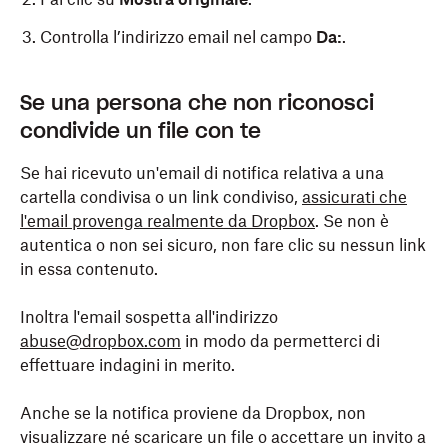
Controlla l’indirizzo email nel campo
Da:
.
Per visualizzare le intestazioni complete di un
Per visualizzare le intestazioni complete di un’email
Per visualizzare le intestazioni complete di un’email
Se una persona che non riconosci
indirizzo email in Yahoo! Mail:
in Microsoft Outlook Windows o su Web:
in Apple Mail:
condivide un file con te
Visualizza l’email e fai clic su
Fai doppio clic sull'email per aprirla in nuova
Fai clic con il pulsante destro del mouse e
Altro
.
Se hai ricevuto un'email di notifica relativa a una
finestra.
seleziona
Visualizza sorgente
nel menu popup.
Fai clic su
Visualizza in formato Raw
.
cartella condivisa o un link condiviso,
assicurati che
Seleziona la scheda
Controlla l’indirizzo email nel campo
File
e fai clic su
Proprietà
Da:
.
.
l'email provenga realmente da Dropbox
. Se non è
Controlla l’indirizzo email nel campo
Da:
.
autentica o non sei sicuro, non fare clic su nessun link
Solo Web: fai clic su
Dettagli messaggio
(icona
in essa contenuto.
di una busta con sopra un piccolo documento)
Inoltra l'email sospetta all'indirizzo
abuse@dropbox.com
in modo da permetterci di
Controlla l’indirizzo email nel campo
Da:
.
effettuare indagini in merito.
Anche se la notifica proviene da Dropbox, non
visualizzare né scaricare un file o accettare un invito a