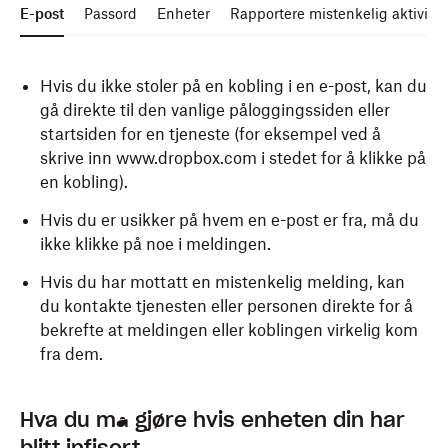
E-post
Passord
Enheter
Rapportere mistenkelig aktivitet
Hvis du ikke stoler på en kobling i en e-post, kan du
gå direkte til den vanlige påloggingssiden eller
startsiden for en tjeneste (for eksempel ved å
skrive inn www.dropbox.com i stedet for å klikke på
en kobling).
Hvis du er usikker på hvem en e-post er fra, må du
ikke klikke på noe i meldingen.
Hvis du har mottatt en mistenkelig melding, kan
du kontakte tjenesten eller personen direkte for å
bekrefte at meldingen eller koblingen virkelig kom
fra dem.
Bruk
Aktiver nettleserens sikkerhets- og
Rapporter mistenkelige elementer som ser ut til å
sterke passord
, og velg et annet passord for
Hva du må gjøre hvis enheten din har
hver tjeneste du bruker.
personverninnstillinger for å blokkere nettfisking,
være fra Dropbox, ved å sende en e-post til