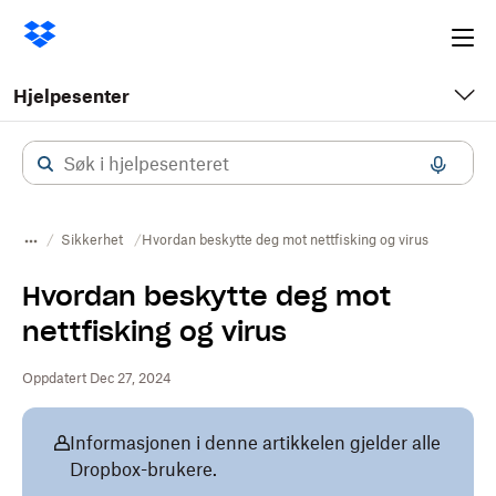
Ope
me
Hjelpesenter
Sikkerhet
Hvordan beskytte deg mot nettfisking og virus
Hvordan beskytte deg mot
nettfisking og virus
Oppdatert Dec 27, 2024
Informasjonen i denne artikkelen gjelder alle
Dropbox-brukere.