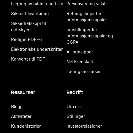
Lagring av bilder i nettsky
Personvern og vilkår
Sikker filoverføring
Retningslinjer for
informasjonskapsler
Sikkerhetskopi til
nettskyen
Innstillinger for
informasjonskapsler og
Rediger PDF-er
CCPA
Elektroniske underskrifter
AI-prinsipper
Konverter til PDF
Nettstedskart
Læringsressurser
Ressurser
Bedrift
Blogg
Om oss
Aktiviteter
Stillinger
Kundehistorier
Investorrelasjoner