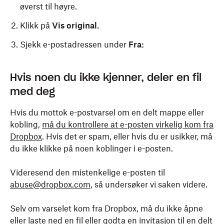
øverst til høyre.
Klikk på
Vis original.
Sjekk e-postadressen under
Fra:
For å se en e-posts fullstendige overskrifter i Yahoo!
For å se en e-posts fullstendige overskrifter i
For å se en e-posts fullstendige overskrifter i Apple
Hvis noen du ikke kjenner, deler en fil
Mail:
Microsoft Outlook Windows eller web:
Mail:
med deg
Mens du ser på e-posten, klikker du på
Dobbeltklikk på e-postmeldingen for å åpne den i
Høyreklikk på e-posten og velg
Vis kilde
Mer.
fra
Hvis du mottok e-postvarsel om en delt mappe eller
et nytt vindu.
hurtigmenyen.
Klikk på
Vis rå melding
.
kobling,
må du kontrollere at e-posten virkelig kom fra
Velg fanen
Sjekk e-postadressen under
Fil
og klikk på
Egenskaper
Fra:
.
Dropbox
. Hvis det er spam, eller hvis du er usikker, må
Sjekk e-postadressen under
Fra:
du ikke klikke på noen koblinger i e-posten.
Kun på nett: Klikk på
Meldingsdetaljer
(en
konvolutt med et lite dokument over seg).
Videresend den mistenkelige e-posten til
abuse@dropbox.com
, så undersøker vi saken videre.
Sjekk e-postadressen under
Fra:
Selv om varselet kom fra Dropbox, må du ikke åpne
eller laste ned en fil eller godta en invitasjon til en delt