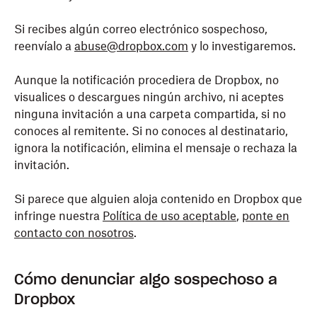
Solo web: haz clic en el icono
Detalles del
mensaje
(un sobre que tiene encima un
Si recibes algún correo electrónico sospechoso,
documento pequeño).
reenvíalo a
abuse@dropbox.com
y lo investigaremos.
Aunque la notificación procediera de Dropbox, no
Comprueba la dirección de correo electrónico que
visualices o descargues ningún archivo, ni aceptes
aparece en
De:
.
ninguna invitación a una carpeta compartida, si no
conoces al remitente. Si no conoces al destinatario,
ignora la notificación, elimina el mensaje o rechaza la
invitación.
Si parece que alguien aloja contenido en Dropbox que
infringe nuestra
Política de uso aceptable
,
ponte en
contacto con nosotros
.
Cómo denunciar algo sospechoso a
Dropbox