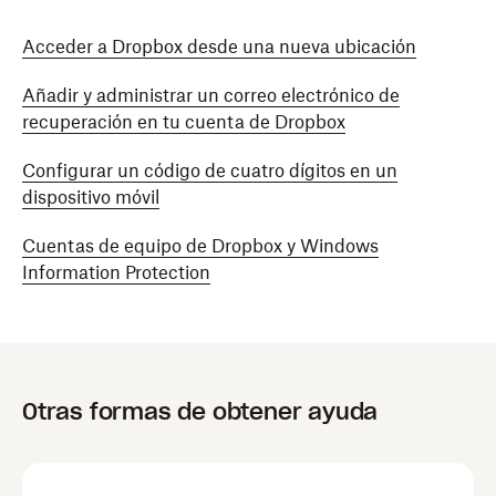
recomendable requerir una contraseña para iniciar
sesión en tu cuenta y para reanudar la sesión tras
Acceder a Dropbox desde una nueva ubicación
haber entrado en modo de suspensión o tener
activados el protector de pantalla y la pantalla de
Añadir y administrar un correo electrónico de
bloqueo.
recuperación en tu cuenta de Dropbox
Configurar un código de cuatro dígitos en un
dispositivo móvil
Cuentas de equipo de Dropbox y Windows
Information Protection
Otras formas de obtener ayuda