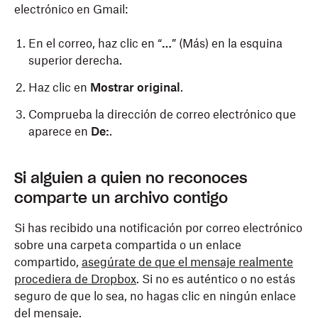
electrónico en Gmail:
En el correo, haz clic en “
…
” (Más) en la esquina
superior derecha.
Haz clic en
Mostrar original
.
Comprueba la dirección de correo electrónico que
aparece en
De:
.
Para ver los encabezados completos de un correo
Para ver los encabezados completos de un correo
Para ver los encabezados completos de un correo
Si alguien a quien no reconoces
electrónico en Yahoo! Mail:
electrónico en Microsoft Outlook Windows o un
electrónico en Apple Mail:
comparte un archivo contigo
navegador:
En el correo, haz clic en
Haz clic con el botón derecho del ratón en el
Más
.
Si has recibido una notificación por correo electrónico
Haz doble clic en el mensaje para abrirlo en otra
mensaje y selecciona
Ver código fuente
en el
Haz clic en
Ver mensaje sin formato
.
sobre una carpeta compartida o un enlace
ventana.
menú emergente.
compartido,
asegúrate de que el mensaje realmente
Comprueba la dirección de correo electrónico que
Selecciona la pestaña
Comprueba la dirección de correo electrónico que
Archivo
y haz clic
procediera de Dropbox
. Si no es auténtico o no estás
aparece en
De:
.
en
aparece en
Propiedades
De:
.
.
seguro de que lo sea, no hagas clic en ningún enlace
del mensaje.