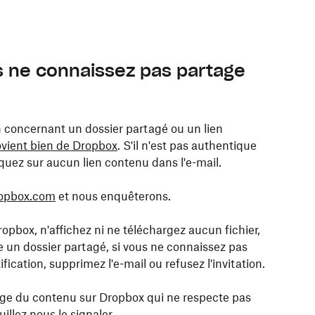
‑mail dans Yahoo Mail :
 e‑mail dans Microsoft Outlook pour Windows ou
‑mail dans Apple Mail :
s ne connaissez pas partage
l, puis sélectionnez
.
Afficher la source
dans le
r dans une nouvelle fenêtre.
te brut
.
uez sur
Propriétés
.
on concernant un dossier partagé ou un lien
vient bien de Dropbox
. S'il n'est pas authentique
ls du message
(une enveloppe avec un petit
cliquez sur aucun lien contenu dans l'e-mail.
opbox.com
et nous enquêterons.
ropbox, n'affichez ni ne téléchargez aucun fichier,
e un dossier partagé, si vous ne connaissez pas
tification, supprimez l'e-mail ou refusez l'invitation.
rge du contenu sur Dropbox qui ne respecte pas
euillez
nous le signaler
.