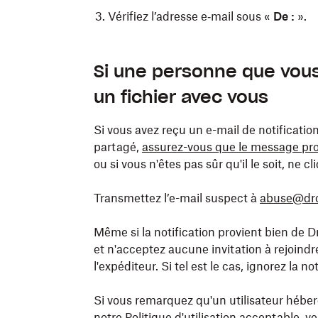
Vérifiez l’adresse e‑mail sous «
De :
».
Pour afficher les en-têtes complets d’un e
Pour afficher les en-têtes complets d’un
Pour afficher les en-têtes complets d’un e
Web :
Si une personne que vou
Ouvrez l’e‑mail, puis cliquez sur
Cliquez avec le bouton droit sur l’e‑mai
Autres
un fichier avec vous
Double-cliquez sur l’e-mail pour l’ouvri
menu contextuel.
Cliquez sur
Afficher le message en tex
Sélectionnez l’onglet
Vérifiez l’adresse e‑mail sous «
Fichier
, puis cliq
De :
».
Si vous avez reçu un e-mail de notificati
Vérifiez l’adresse e‑mail sous «
De :
».
partagé,
assurez-vous que le message pro
Web uniquement : cliquez sur
Détai
ou si vous n'êtes pas sûr qu'il le soit, ne 
document dessus).
Transmettez l’e-mail suspect à
abuse@dr
Vérifiez l’adresse e‑mail sous «
De :
».
Même si la notification provient bien de D
et n'acceptez aucune invitation à rejoindr
l'expéditeur. Si tel est le cas, ignorez la no
Si vous remarquez qu'un utilisateur hébe
notre
Politique d'utilisation acceptable
, v