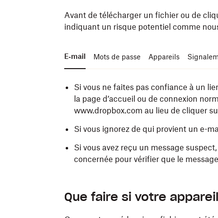
Avant de télécharger un fichier ou de cliqu
indiquant un risque potentiel comme nous
E‑mail
Mots de passe
Appareils
Signalem
Si vous ne faites pas confiance à un l
la page d’accueil ou de connexion norm
www.dropbox.com au lieu de cliquer sur
Si vous ignorez de qui provient un e-m
Si vous avez reçu un message suspect, 
concernée pour vérifier que le message o
Utilisez des
Activez les paramètres de sécurité et d
Signalez tout élément suspect semblan
mots de passe forts
et choi
Que faire si votre apparei
service que vous utilisez.
Safari, de Firefox ou du navigateur de 
abuse@dropbox.com.
les programmes malveillants et autres s
Utilisez la
Si vous êtes confronté à une tentative d
validation en deux étapes
pou