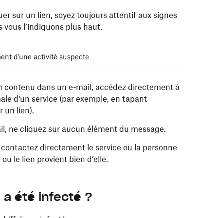
er sur un lien, soyez toujours attentif aux signes
 vous l’indiquons plus haut.
ent d’une activité suspecte
ien contenu dans un e-mail, accédez directement à
ale d’un service (par exemple, en tapant
 un lien).
ail, ne cliquez sur aucun élément du message.
contactez directement le service ou la personne
u le lien provient bien d’elle.
e confidentialité de Chrome, d'Internet Explorer, de
t provenir de Dropbox en envoyant un e-mail à
sissez un mot de passe différent pour chaque
l a été infecté ?
votre choix pour bloquer les attaques de phishing,
ites malveillants.
e phishing qui usurpe l’identité d’autres services,
r Dropbox et les autres services qui la permettent.