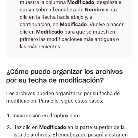
muestra la columna
Modificado
, desplaza el
cursor sobre el encabezado
Nombre
y haz
clic en la flecha hacia abajo y, a
continuación, en
Modificado
. Vuelve a hacer
clic en
Modificado
para que se muestren
primero las modificaciones más antiguas o
las más recientes.
Abre la carpeta de Dropbox en el Explorador de
¿Cómo puedo organizar los archivos
Nota:
La aplicación de Dropbox para
archivos (Windows) o en Finder (Mac).
por su fecha de modificación?
dispositivos móviles muestra las fechas de
Haz clic con el botón secundario en el archivo o la
modificación de los archivos, pero no de las
carpeta y selecciona
Propiedades
en Windows
Los archivos pueden organizarse por su fecha de
carpetas.
u
Obtener información
en Mac.
modificación. Para ello, sigue estos pasos:
iOS:
Inicia sesión
en dropbox.com.
Haz clic en
Modificado
en la parte superior de la
Abre la aplicación de Dropbox.
lista de archivos. El encabezado pasará a estar en