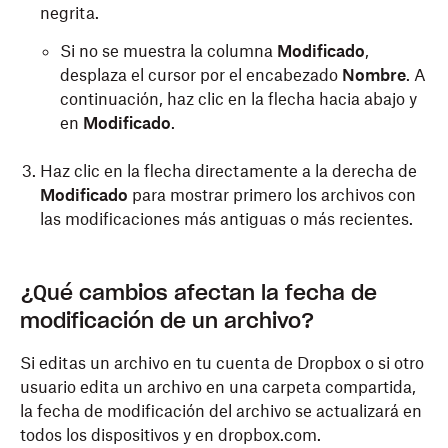
Pulsa en
Archivos
.
negrita.
Si no se muestra la columna
Modificado
,
Pulsa
(más opciones) junto al nombre del
desplaza el cursor por el encabezado
Nombre
. A
archivo.
continuación, haz clic en la flecha hacia abajo y
La fecha de modificación se muestra debajo del
en
Modificado
.
nombre del archivo.
Haz clic en la flecha directamente a la derecha de
Modificado
para mostrar primero los archivos con
Android:
las modificaciones más antiguas o más recientes.
Abre la aplicación de Dropbox.
¿Qué cambios afectan la fecha de
Presiona el botón de menú en la esquina superior
modificación de un archivo?
izquierda (tres líneas horizontales).
Pulsa en
Archivos
.
Si editas un archivo en tu cuenta de Dropbox o si otro
usuario edita un archivo en una carpeta compartida,
La fecha de modificación se muestra debajo del
la fecha de modificación del archivo se actualizará en
nombre del archivo.
todos los dispositivos y en dropbox.com.