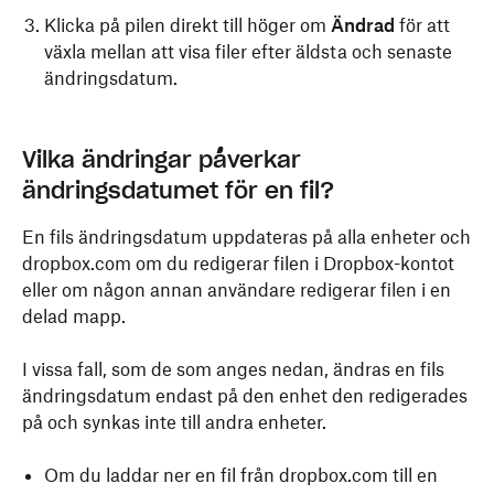
Android:
Klicka på pilen direkt till höger om
Ändrad
för att
växla mellan att visa filer efter äldsta och senaste
Öppna Dropbox-applikationen.
ändringsdatum.
Tryck på menyknappen längst upp till vänster (tre
vågräta linjer).
Vilka ändringar påverkar
Tryck på
Filer
.
ändringsdatumet för en fil?
Ändringsdatumet visas under filnamnet.
En fils ändringsdatum uppdateras på alla enheter och
dropbox.com om du redigerar filen i Dropbox-kontot
eller om någon annan användare redigerar filen i en
delad mapp.
I vissa fall, som de som anges nedan, ändras en fils
ändringsdatum endast på den enhet den redigerades
på och synkas inte till andra enheter.
Om du laddar ner en fil från dropbox.com till en