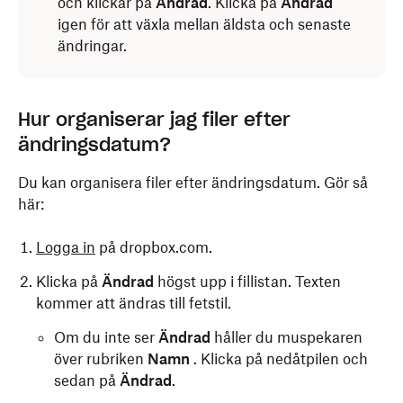
och klickar på
Ändrad
. Klicka på
Ändrad
igen för att växla mellan äldsta och senaste
ändringar.
Öppna Dropbox-mappen i Utforskaren (Windows)
Hur organiserar jag filer efter
Obs!
Dropbox för mobila enheter visar
eller Finder (Mac).
ändringsdatum?
ändringsdatum för filer men inte för mappar.
Högerklicka på filen eller mappen och
välj
Egenskaper
för Windows eller
Hämta info
för
Du kan organisera filer efter ändringsdatum. Gör så
iOS:
Mac.
här:
Öppna Dropbox-applikationen.
Logga in
på dropbox.com.
Tryck på
Filer
.
Klicka på
Ändrad
högst upp i fillistan. Texten
kommer att ändras till fetstil.
Tryck på
(fler alternativ) bredvid filnamnet.
Om du inte ser
Ändrad
håller du muspekaren
Ändringsdatumet visas under filnamnet.
över rubriken
Namn
. Klicka på nedåtpilen och
sedan på
Ändrad
.