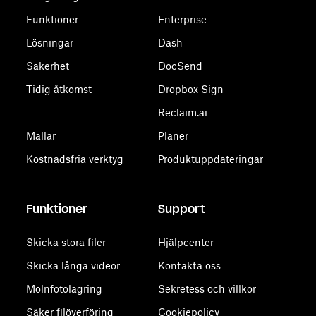
Funktioner
Enterprise
Lösningar
Dash
Säkerhet
DocSend
Tidig åtkomst
Dropbox Sign
Reclaim.ai
Mallar
Planer
Kostnadsfria verktyg
Produktuppdateringar
Funktioner
Support
Skicka stora filer
Hjälpcenter
Skicka långa videor
Kontakta oss
Molnfotolagring
Sekretess och villkor
Säker filöverföring
Cookiepolicy