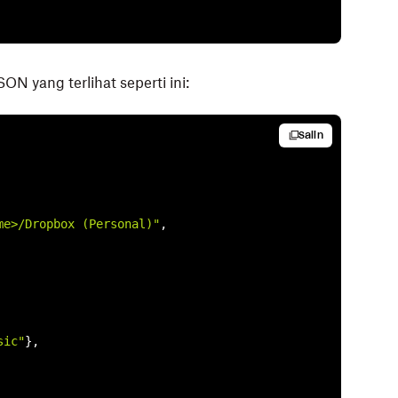
ON yang terlihat seperti ini:
Salin
me>/Dropbox (Personal)"
,

sic"
},
