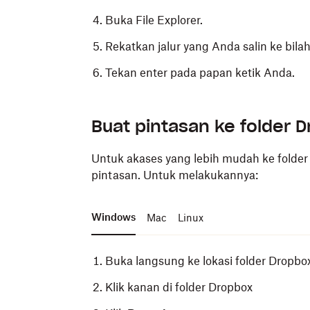
Buka File Explorer.
Rekatkan jalur yang Anda salin ke bilah
Tekan enter pada papan ketik Anda.
Setelah Anda berada di menu Preferensi:
Setelah Anda berada di menu Preferensi:
Buat pintasan ke folder 
Klik
Klik
Sinkronkan
Sinkronkan
di bilah sisi kiri.
di bilah sisi kiri.
Untuk akases yang lebih mudah ke folde
Gulir ke bagian
Gulir ke bagian
lokasi folder Dropbox
lokasi folder Dropbox
.
.
pintasan. Untuk melakukannya:
Klik pada jalur yang ditampilkan untuk
Klik pada jalur yang ditampilkan untuk
Windows
Buka jendela Finder baru.
Buka jendela Terminal.
Mac
Linux
Klik
Masukkan yang berikut ini di jendela t
Buka
di bilah menu, lalu klik
Buka f
Dropbox Anda:
Buka langsung ke lokasi folder Dropbo
Tempel jalur yang Anda salin ke jende
Klik kanan di folder Dropbox
Tekan tombol enter/return pada papan