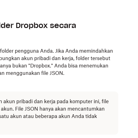
n ganti placeholder dengan jalur Anda sendiri:
x
lder Dropbox secara
Salin
D-SHORTCUT-LOCATION
 di folder pengguna Anda. Jika Anda memindahkan
a
alias
ditambahkan ke nama filenya.
ngkan akun pribadi dan kerja, folder tersebut
asi tempat Anda ingin menyimpannya.
amanya bukan "Dropbox." Anda bisa menemukan
gan menggunakan file JSON.
akun pribadi dan kerja pada komputer ini, file
akun. File JSON hanya akan mencantumkan
 satu akun atau beberapa akun Anda tidak