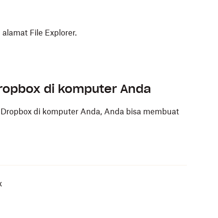
 alamat File Explorer.
Dropbox di komputer Anda
r Dropbox di komputer Anda, Anda bisa membuat
 menyalin lokasi folder Dropbox Anda.
 menyalin lokasi folder Dropbox Anda.
erminal dan ganti ~/Dropbox dengan lokasi folder
older...
.
x
la yang muncul.
 ketik Anda.
Salin