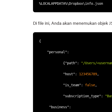
%LOCALAPPDATA%\Dropbox\info.json
Di file ini, Anda akan menemukan objek JS
{

"personal"
:

            {
"path"
: 
"/Users/<userna
"host"
: 
123456789
, 

"is_team"
: 
false
, 

"subscription_type"
: 
"Ba
"business"
: 
