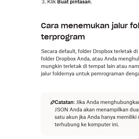
cd ~/Dropbox​
Klik
Buat pintasan
.
Masukkan perintah berikut di Terminal da
Buka langsung ke lokasi folder Dropbo
Cara menemukan jalur fo
6. Tekan
Enter
.
Klik kanan di folder Dropbox
terprogram
In -s ~/DROPBOX-FOLDER-PATH ~/DESIRE
Klik
Buat Alias
.
Secara default, folder Dropbox terletak
Pintasan Anda akan tampil dengan nam
folder Dropbox Anda, atau Anda menghubu
Anda bisa memindahkan pintasan ke lok
mungkin terletak di tempat lain atau n
jalur foldernya untuk pemrograman den
Catatan
: Jika Anda menghubungkan 
JSON Anda akan menampilkan dua 
satu akun jka Anda hanya memiliki
terhubung ke komputer ini.