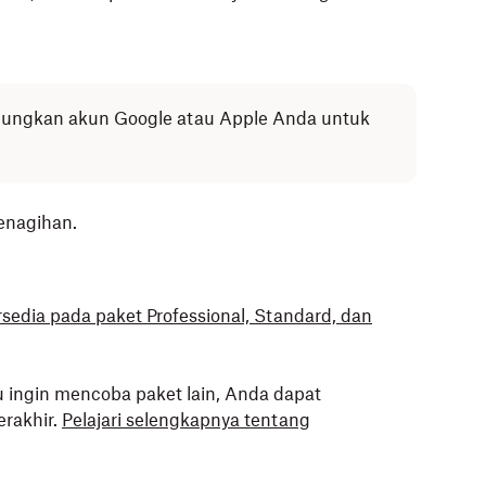
bungkan akun Google atau Apple Anda untuk
enagihan.
rsedia pada paket Professional, Standard, dan
au ingin mencoba paket lain, Anda dapat
erakhir.
Pelajari selengkapnya tentang