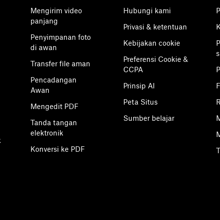
Mengirim video
Hubungi kami
P
panjang
Privasi & ketentuan
K
Penyimpanan foto
Kebijakan cookie
P
di awan
s
Preferensi Cookie &
Transfer file aman
CCPA
Pencadangan
Prinsip AI
F
Awan
Peta Situs
R
Mengedit PDF
Sumber belajar
M
Tanda tangan
elektronik
M
k
Konversi ke PDF
T