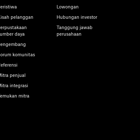
eristiwa
Lowongan
isah pelanggan
Hubungan investor
erpustakaan
Tanggung jawab
umber daya
perusahaan
Pengembang
orum komunitas
eferensi
itra penjual
itra integrasi
emukan mitra