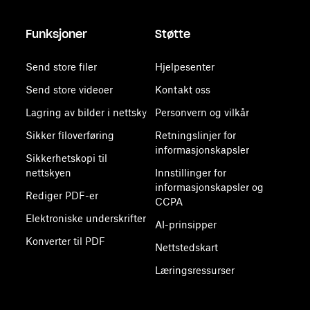
Funksjoner
Støtte
Send store filer
Hjelpesenter
Send store videoer
Kontakt oss
Lagring av bilder i nettsky
Personvern og vilkår
Sikker filoverføring
Retningslinjer for
informasjonskapsler
Sikkerhetskopi til
nettskyen
Innstillinger for
informasjonskapsler og
Rediger PDF-er
CCPA
Elektroniske underskrifter
AI-prinsipper
Konverter til PDF
Nettstedskart
Læringsressurser