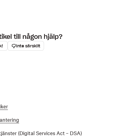
kel till någon hjälp?
k!
Inte särskilt
iker
hantering
jänster (Digital Services Act – DSA)