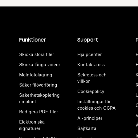
Funktioner
Support
Skicka stora filer
Hjälpcenter
B
Skicka långa videor
Kontakta oss
H
Molnfotolagring
Sekretess och
K
villkor
Säker filöverföring
R
Cookiepolicy
Säkerhetskopiering
U
i molnet
Inställningar för
cookies och CCPA
Redigera PDF-filer
V
AI-principer
Elektroniska
Å
signaturer
Sajtkarta
I