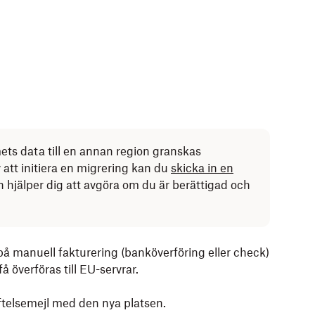
ts data till en annan region granskas
v att initiera en migrering kan du
skicka in
en
 hjälper dig att avgöra om du är berättigad och
å manuell fakturering (banköverföring eller check)
få överföras till EU-servrar.
äftelsemejl med den nya platsen.