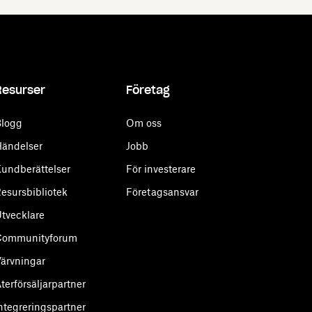
Resurser
Företag
logg
Om oss
ändelser
Jobb
undberättelser
För investerare
esursbibliotek
Företagsansvar
tvecklare
Communityforum
ärvningar
terförsäljarpartner
ntegreringspartner