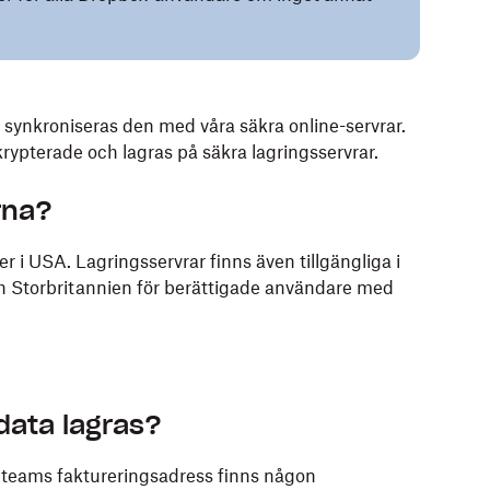
synkroniseras den med våra säkra online-servrar.
 krypterade och lagras på säkra lagringsservrar.
rna?
r i USA. Lagringsservrar finns även tillgängliga i
h Storbritannien för berättigade användare med
ldata lagras?
 teams faktureringsadress finns någon