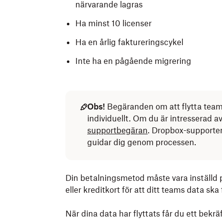
närvarande lagras
Ha minst 10 licenser
Ha en årlig faktureringscykel
Inte ha en pågående migrering
Obs!
Begäranden om att flytta teame
individuellt. Om du är intresserad a
supportbegäran
. Dropbox-supporten
guidar dig genom processen.
Din betalningsmetod måste vara inställd p
eller kreditkort för att ditt teams data ska 
När dina data har flyttats får du ett bekr