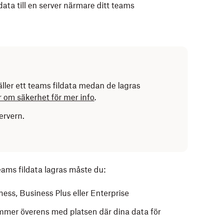
ta till en server närmare ditt teams
ller ett teams fildata medan de lagras
 om säkerhet för mer info
.
ervern.
teams fildata lagras måste du:
ss, Business Plus eller Enterprise
mmer överens med platsen där dina data för