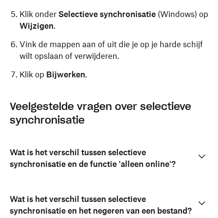
Klik onder
Selectieve synchronisatie
(Windows) op
Wijzigen
.
Vink de mappen aan of uit die je op je harde schijf
wilt opslaan of verwijderen.
Klik op
Bijwerken
.
Klik op
Klik op
(Dropbox) in de menubalk.
(Dropbox) in het systeemvak.
Veelgestelde vragen over selectieve
synchronisatie
Klik op je avatar (profielfoto of initialen) in
Klik op
Voorkeuren
.
de linkerbenedenhoek.
Klik op
Selectieve synchronisatie…
.
Klik op
Voorkeuren
.
Wat is het verschil tussen selectieve
Selecteer de mappen op je harde schijf die je wilt
synchronisatie en de functie 'alleen online'?
Klik op het tabblad
toevoegen of verwijderen:
Synchroniseren
.
Klik onder
Vink de vakjes aan naast de mappen die je wilt
Mappen selecteren om met deze Mac te
synchroniseren
synchroniseren.
(Mac) op
Wijzigen
.
Wat is het verschil tussen selectieve
synchronisatie en het negeren van een bestand?
Vink de mappen aan of uit die je op je harde schijf
Vink de vakjes uit naast de mappen waarvoor je