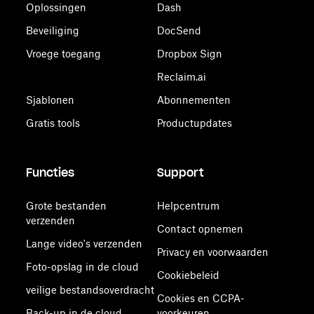
Oplossingen
Dash
Beveiliging
DocSend
Vroege toegang
Dropbox Sign
Reclaim.ai
Sjablonen
Abonnementen
Gratis tools
Productupdates
Functies
Support
Grote bestanden
Helpcentrum
verzenden
Contact opnemen
Lange video's verzenden
Privacy en voorwaarden
Foto-opslag in de cloud
Cookiebeleid
veilige bestandsoverdracht
Cookies en CCPA-
Back-up in de cloud
voorkeuren