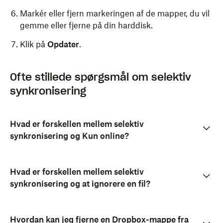
Markér eller fjern markeringen af de mapper, du vil
gemme eller fjerne på din harddisk.
Klik på
Opdater
.
Klik på
Klik på
(Dropbox) på din menulinje.
(Dropbox) i statusfeltet.
Ofte stillede spørgsmål om selektiv
synkronisering
Klik på din avatar (profilbillede eller initialer) i
Klik på
Præferencer
.
nederste venstre hjørne.
Klik på
Selektiv synkronisering ...
.
Klik på
Præferencer
.
Hvad er forskellen mellem selektiv
Vælg mapper, der skal tilføjes eller fjernes fra din
synkronisering og Kun online?
Klik på fanen
harddisk:
Synkronisering
.
Klik på
Markér afkrydsningsfeltet ud for de mapper, du
Rediger
under
Vælg de mapper, du vil
synkronisere til denne Mac
ønsker at synkronisere.
(Mac).
Hvad er forskellen mellem selektiv
synkronisering og at ignorere en fil?
Markér eller fjern markeringen af de mapper, du vil
Fjern markeringen i afkrydsningsfeltet ud for de
gemme eller fjerne på din harddisk.
mapper, hvorfra du ønsker at fjerne
synkroniseringen.
Hvordan kan jeg fjerne en Dropbox-mappe fra
Klik på
Opdater
.