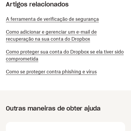
Clique no seu avatar (foto de perfil ou iniciais).
Artigos relacionados
Dependendo do seu plano, seu avatar pode
A ferramenta de verificação de segurança
aparecer no canto superior direito ou inferior
esquerdo.
Como adicionar e gerenciar um e-mail de
recuperação na sua conta do Dropbox
Clique em
Configurações
.
Como proteger sua conta do Dropbox se ela tiver sido
Clique na aba
Segurança
.
comprometida
Em
Chaves de acesso
, clique em
Adicionar chave
de acesso
.
Como se proteger contra phishing e vírus
Se você já tiver uma chave de acesso, clique em
Gerenciar chaves
de acesso e em
Adicionar
nova chave de acesso
.
Outras maneiras de obter ajuda
Insira a senha da sua conta do Dropbox e clique
em
Seguinte
.
Siga as instruções do navegador para criar uma