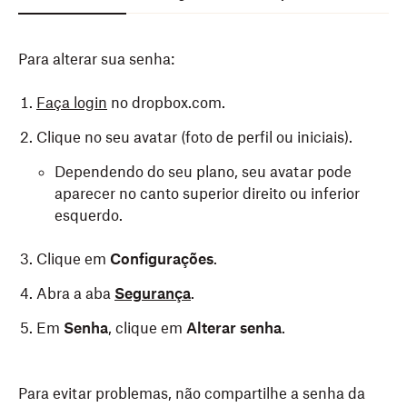
Para alterar sua senha:
Faça login
no dropbox.com.
Clique no seu avatar (foto de perfil ou iniciais).
Dependendo do seu plano, seu avatar pode
aparecer no canto superior direito ou inferior
esquerdo.
Clique em
Configurações
.
Abra a aba
Segurança
.
Em
Senha
, clique em
Alterar senha
.
Para configurar a autenticação de dois fatores:
As chaves de acesso oferecem uma forma segura de
entrar na sua conta sem usar senha. Elas oferecem
Para evitar problemas, não compartilhe a senha da