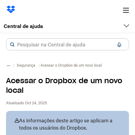
Ope
me
Central de ajuda
Segurança
Acessar o Dropbox de um novo local
Acessar o Dropbox de um novo
local
Atualizado Oct 24, 2025
As informações deste artigo se aplicam a
todos os usuários do Dropbox.