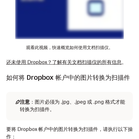
点按
扫描文档
。
为要扫描的内容拍照，或者选择移动设备上的现有图
片。
要重新扫描，请点按
重新拍摄
。
观看此视频，快速概览如何使用文档扫描仪。
视需要
进行编辑或扫描更多页面
。
还未使用 Dropbox？了解有关文档扫描仪的所有信息
。
您可以剪裁、旋转图片或添加过滤器，也可以添加、
删除扫描的页面或重新排列顺序。
如何将 Dropbox 帐户中的图片转换为扫描件
点按
下一步
。
如果需要，调整保存设置。
注意
：图片必须为 .jpg、.jpeg 或 .png 格式才能
转换为扫描件。
点按
保存
。
要将 Dropbox 帐户中的图片转换为扫描件，请执行以下操
作：