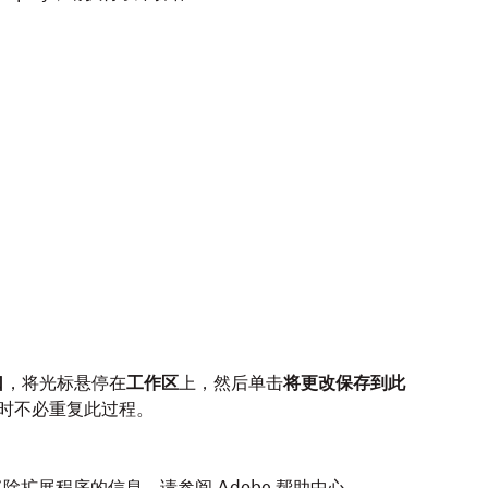
口
，将光标悬停在
工作区
上，然后单击
将更改保存到此
ts 时不必重复此过程。
中禁用或移除扩展程序的信息，请参阅
Adobe 帮助中心
。