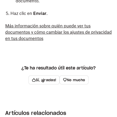
documento.
Haz clic en
Enviar
.
De forma predeterminada, podrá editar el archivo
Más información sobre quién puede ver tus
quien tenga el enlace que compartas.
documentos y cómo cambiar los ajustes de privacidad
en tus documentos
Abre el documento de Paper que quieres
compartir.
Haz clic en el botón
Copiar enlace
(icono de
cadena) en la parte superior del documento.
¿Te ha resultado útil este artículo?
Pega el enlace en un mensaje de correo
Sí, ¡gracias!
No mucho
electrónico, de chat o de texto.
Artículos relacionados