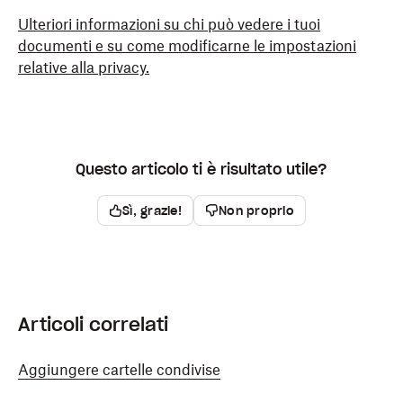
Per impostazione predefinita, chiunque sia in
Ulteriori informazioni su chi può vedere i tuoi
possesso del link che condividi potrà modificare il tuo
documenti e su come modificarne le impostazioni
file.
relative alla privacy.
Apri il documento di Paper che vuoi condividere.
Fai clic sul pulsante
Copia link
(icona della catena)
nella parte superiore del documento.
Questo articolo ti è risultato utile?
Incolla il link in un'email, un messaggio di chat o un
Sì, grazie!
Non proprio
SMS.
Articoli correlati
Aggiungere cartelle condivise