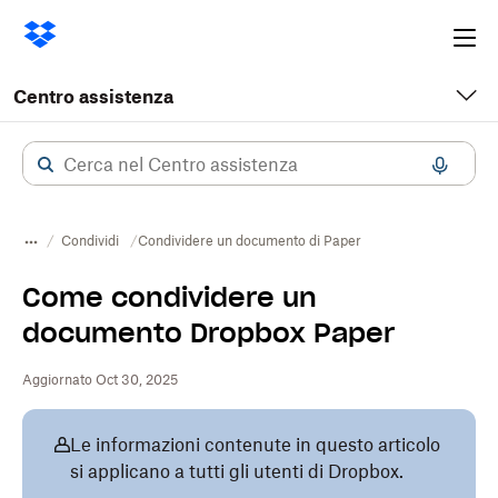
Ope
me
Centro assistenza
Condividi
Condividere un documento di Paper
Come condividere un
documento Dropbox Paper
Aggiornato Oct 30, 2025
Le informazioni contenute in questo articolo
si applicano a tutti gli utenti di Dropbox.