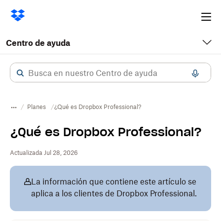
Ope
me
Centro de ayuda
Planes
¿Qué es Dropbox Professional?
¿Qué es Dropbox Professional?
Actualizada Jul 28, 2026
La información que contiene este artículo se
aplica a los clientes de Dropbox Professional.