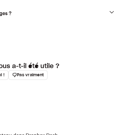
ges ?
ous a-t-il été utile ?
i !
Pas vraiment