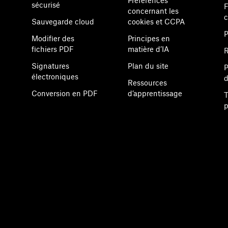
Préférences
sécurisé
F
concernant les
Sauvegarde cloud
cookies et CCPA
P
Modifier des
Principes en
fichiers PDF
matière d’IA
R
Signatures
Plan du site
P
électroniques
d
Ressources
Conversion en PDF
d’apprentissage
T
p