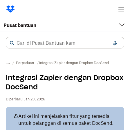
Ope
me
Pusat bantuan
Perpaduan
Integrasi Zapier dengan Dropbox DocSend
Integrasi Zapier dengan Dropbox
DocSend
Diperbarui Jan 23, 2026
Artikel ini menjelaskan fitur yang tersedia
untuk pelanggan di semua paket DocSend.