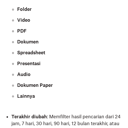
terbuka di dropbox.com, bukan di folder
Dropbox Anda di File Explorer/Finder.
Folder
Video
PDF
Dokumen
Spreadsheet
Presentasi
Audio
Dokumen Paper
Lainnya
Terakhir diubah
: Memfilter hasil pencarian dari 24
jam, 7 hari, 30 hari, 90 hari, 12 bulan terakhir, atau