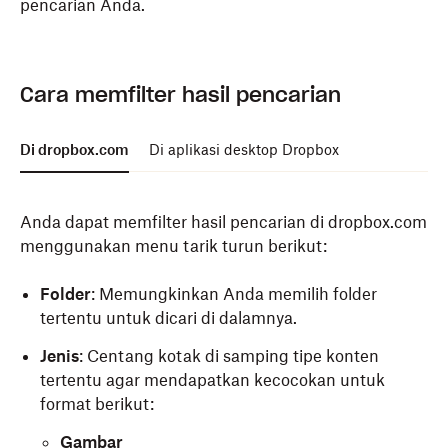
pencarian Anda.
Untuk mencari file Anda di aplikasi desktop Dropbox:
Untuk mencari file Anda di aplikasi mobile Dropbox:
Cara memfilter hasil pencarian
Klik ikon Dropbox pada
Buka aplikasi seluler Dropbox.
bilah tugas
(Windows)
atau
bilah menu (Mac)
.
Ketuk
Cari semua Dropbox
di bagian atas.
Di dropbox.com
Di aplikasi desktop Dropbox
Klik bilah pencarian di bagian atas.
Ketikkan item yang ingin Anda cari.
Ketikkan kueri cari Anda. Hasil yang sesuai dengan
Ketuk
Cari
atau tunggu hasilnya.
Anda dapat memfilter hasil pencarian di dropbox.com
kueri Anda akan muncul saat Anda mengetik.
menggunakan menu tarik turun berikut:
Anda dapat memfilter hasil menggunakan menu tarik
Folder
: Memungkinkan Anda memilih folder
turun
Tanggal
dan
Jenis
.
tertentu untuk dicari di dalamnya.
Jenis
: Centang kotak di samping tipe konten
tertentu agar mendapatkan kecocokan untuk
Catatan:
Jika Anda membuka file atau folder
format berikut:
dari hasil pencarian yang tidak disinkronkan
secara lokal, file atau folder tersebut akan
Gambar