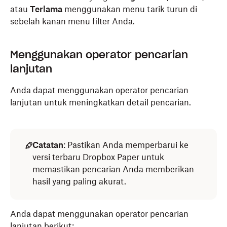
atau
Terlama
menggunakan menu tarik turun di
sebelah kanan menu filter Anda.
Anda dapat memfilter hasil pencarian di aplikasi
Menggunakan operator pencarian
desktop Dropbox berdasarkan
Tanggal
dan
Jenis
.
lanjutan
Tanggal
: Memfilter hasil dari 24 jam, 7 hari, 30
Anda dapat menggunakan operator pencarian
hari, 90 hari, atau 12 bulan terakhir.
lanjutan untuk meningkatkan detail pencarian.
Jenis
: Pemfilteran berdasarkan jenis akan
menghasilkan kecocokan untuk format berikut:
Gambar
Catatan
: Pastikan Anda memperbarui ke
versi terbaru Dropbox Paper untuk
Folder
memastikan pencarian Anda memberikan
hasil yang paling akurat.
PDF
Video
Anda dapat menggunakan operator pencarian
Dokumen
lanjutan berikut: