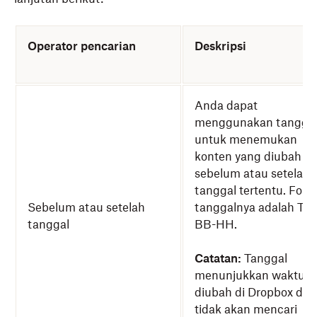
Spreadsheet
Operator pencarian
Deskripsi
Presentasi
Audio
Dokumen Paper
Anda dapat
menggunakan tangga
Lainnya
untuk menemukan
konten yang diubah
sebelum atau setelah
tanggal tertentu. Form
Sebelum atau setelah
tanggalnya adalah TT
tanggal
BB-HH.
Catatan:
Tanggal
menunjukkan waktu fi
diubah di Dropbox dan
tidak akan mencari