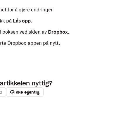
net for å gjøre endringer.
ikk på
Lås opp
.
i boksen ved siden av
Dropbox
.
arte Dropbox-appen på nytt.
artikkelen nyttig?
k!
Ikke egentlig