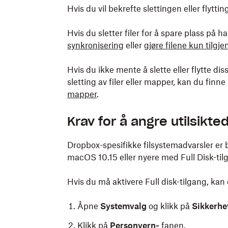
Hvis du vil bekrefte slettingen eller flytt
Hvis du sletter filer for å spare plass på 
synkronisering
eller
gjøre filene kun tilgj
Hvis du ikke mente å slette eller flytte dis
sletting av filer eller mapper, kan du finne
mapper
.
Krav for å angre utilsikt
Dropbox-spesifikke filsystemadvarsler er 
macOS 10.15 eller nyere med Full Disk-tilga
Hvis du må aktivere Full disk-tilgang, k
Åpne
Systemvalg
og
klikk på
Sikkerhe
Klikk på
Personvern-
fanen.