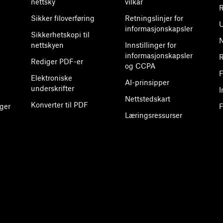
nettsky
vilkår
R
Sikker filoverføring
Retningslinjer for
U
informasjonskapsler
Sikkerhetskopi til
nettskyen
Innstillinger for
informasjonskapsler
R
Rediger PDF-er
og CCPA
F
Elektroniske
AI-prinsipper
underskrifter
I
Nettstedskart
Konverter til PDF
ger
F
Læringsressurser