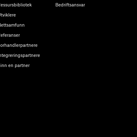
essursbibliotek
Bedriftsansvar
tviklere
Nettsamfunn
eferanser
orhandlerpartnere
ntegreringspartnere
inn en partner