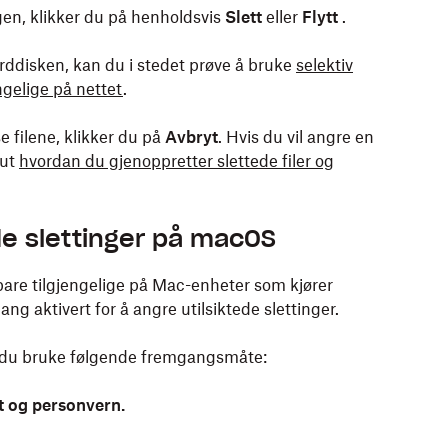
ingen, klikker du på henholdsvis
Slett
eller
Flytt
.
harddisken, kan du i stedet prøve å bruke
selektiv
engelige på nettet
.
se filene, klikker du på
Avbryt
. Hvis du vil angre en
 ut
hvordan du gjenoppretter slettede filer og
ede slettinger på macOS
bare tilgjengelige på Mac-enheter som kjører
ng aktivert for å angre utilsiktede slettinger.
an du bruke følgende fremgangsmåte:
t og personvern.