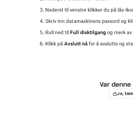
Nederst til venstre klikker du på lås-iko
Skriv inn datamaskinens passord og kl
Rull ned til
Full disktilgang
og
merk av 
Klikk på
Avslutt nå
for å avslutte og st
Var denne 
Ja, tak