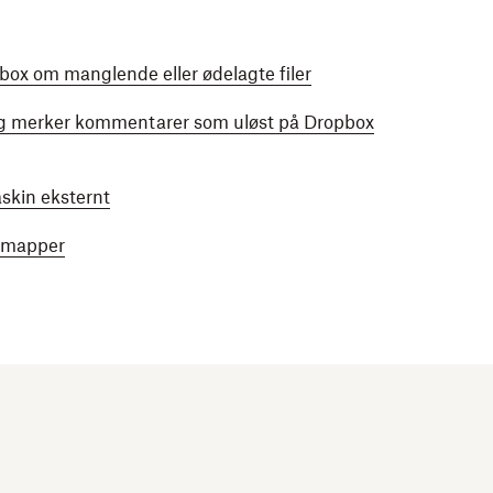
ox om manglende eller ødelagte filer
r og merker kommentarer som uløst på Dropbox
askin eksternt
g mapper