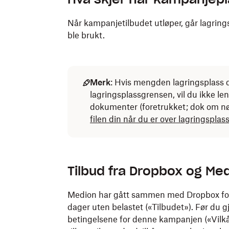
Når kampanjetilbudet utløper, går lagrings
ble brukt.
Merk
: Hvis mengden lagringsplass 
lagringsplassgrensen, vil du ikke le
dokumenter (foretrukket; dok om nø
filen din når du er over lagringspla
Tilbud fra Dropbox og Medi
Medion har gått sammen med Dropbox for 
dager uten belastet («Tilbudet»). Før du g
betingelsene for denne kampanjen («Vilkår