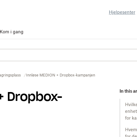
Hjelpesenter
Kom i gang
agringsplass
Innløse MEDION + Dropbox-kampanjen
In this a
+ Dropbox-
Hvil
enhet 
for k
Hvem 
for d