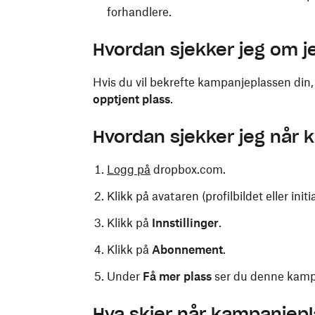
forhandlere.
Hvordan sjekker jeg om j
Hvis du vil bekrefte kampanjeplassen din, 
opptjent plass
.
Hvordan sjekker jeg når
Logg på
dropbox.com.
Klikk på avataren (profilbildet eller initi
Klikk på
Innstillinger
.
Klikk på
Abonnement
.
Under
Få mer plass
ser du denne kamp
Hva skjer når kampanjep