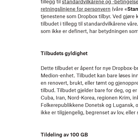
tillegg til
standardvilkårene og -betingels
retningslinjene for personvern
(våre «
Stan
tjenestene som Dropbox tilbyr. Ved gjøre k
tilbudet i tillegg til standardvilkårene v
som ikke er definert, har betydningen som
Tilbudets gyldighet
Dette tilbudet er åpent for nye Dropbox-br
Medion-enhet. Tilbudet kan bare løses inn
en renovert, brukt, eller tømt og gjenopp
tilbud. Tilbudet gjelder bare for deg, og er 
Cuba, Iran, Nord-Korea, regionen Krim, in
Folkerepublikkene Donetsk og Lugansk, og
ikke er tilgjengelig, begrenset av lov, eller 
Tildeling av 100 GB