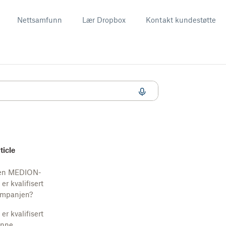
Nettsamfunn
Lær Dropbox
Kontakt kundestøtte
rticle
ken MEDION-
er kvalifisert
ampanjen?
er kvalifisert
enne