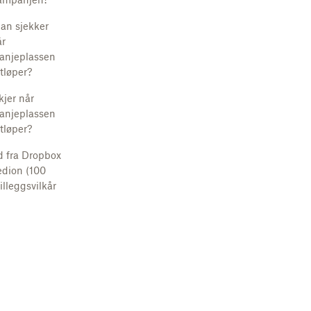
an sjekker
år
anjeplassen
tløper?
kjer når
anjeplassen
tløper?
d fra Dropbox
dion (100
illeggsvilkår