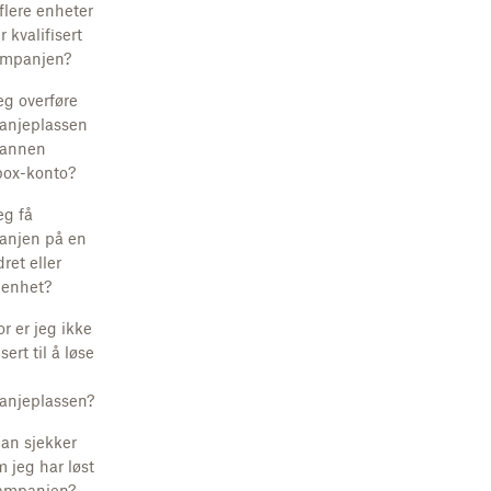
flere enheter
 kvalifisert
ampanjen?
eg overføre
anjeplassen
n annen
ox-konto?
eg få
anjen på en
ret eller
 enhet?
r er jeg ikke
isert til å løse
njeplassen?
an sjekker
m jeg har løst
ampanjen?