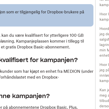
kamp
jon som er tilgjengelig for Dropbox-brukere på
Hvor 
kampa
Hvord
jeg d
kan du være kvalifisert for ytterligere 100 GB
salg
nløsning. Kampanjeplassen kommer i tillegg til
lagri
i et gratis Dropbox Basic-abonnement.
min 
enhe
kvalifisert for kampanjen?
Hvor 
jeg p
or kunder som har kjøpt en enhet fra MEDION (under
innlø
 forhåndslastet med en Dropbox-
kampa
Kan j
denne kampanjen?
meg 
tilbu
derso
under på abonnementene Dropbox Basic, Plus,