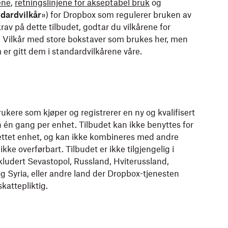
ene
,
retningslinjene for akseptabel bruk
og
dardvilkår
») for Dropbox som regulerer bruken av
rav på dette tilbudet, godtar du vilkårene for
åre. Vilkår med store bokstaver som brukes her, men
 er gitt dem i standardvilkårene våre.
ukere som kjøper og registrerer en ny og kvalifisert
 én gang per enhet. Tilbudet kan ikke benyttes for
rettet enhet, og kan ikke kombineres med andre
ikke overførbart. Tilbudet er ikke tilgjengelig i
kludert Sevastopol, Russland, Hviterussland,
 Syria, eller andre land der Dropbox-tjenesten
skattepliktig.