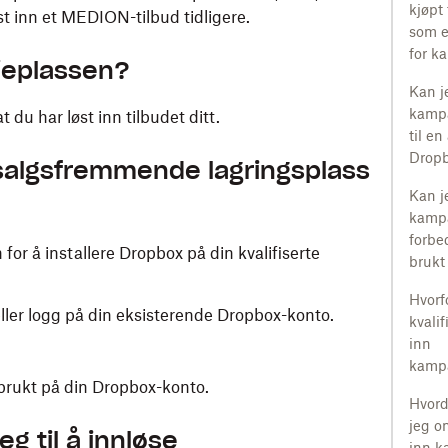
kjøpt 
st inn et MEDION-tilbud tidligere.
som er
for k
jeplassen?
Kan j
kamp
 du har løst inn tilbudet ditt.
til e
Dropb
 salgsfremmende lagringsplass
Kan j
kamp
forbed
for å installere Dropbox på din kvalifiserte
brukt
Hvorfo
eller logg på din eksisterende Dropbox-konto.
kvalif
inn
kampa
 brukt på din Dropbox-konto.
Hvord
jeg o
eg til å innløse
inn k