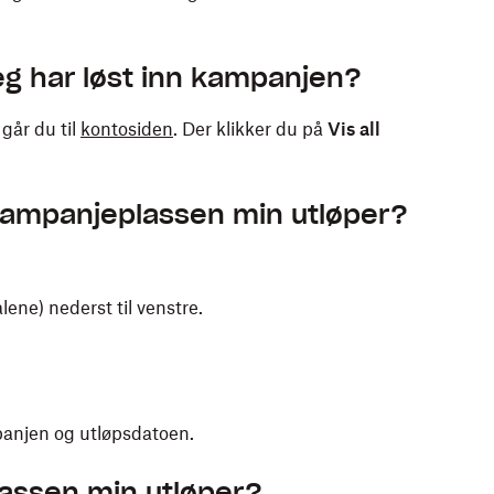
eg har løst inn kampanjen?
går du til
kontosiden
. Der klikker du på
Vis all
 kampanjeplassen min utløper?
alene) nederst til venstre.
anjen og utløpsdatoen.
lassen min utløper?