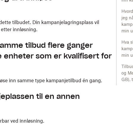
Hvord
jeg n
 dette tilbudet. Din kampanjelagringsplass vil
kamp
 etter innløsning.
min u
Hva s
amme tilbud flere ganger
kamp
 enheter som er kvalifisert for
min u
Tilbu
og Me
GB), t
 løse inn samme type kampanjetilbud én gang.
eplassen til en annen
rbar ved innløsning.