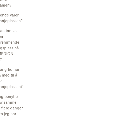
anjen?
lenge varer
njeplassen?
an innløse
en
sfremmende
ngsplass på
MEDION
t?
lang tid har
å meg til å
se
njeplassen?
eg benytte
av samme
d flere ganger
m jeg har