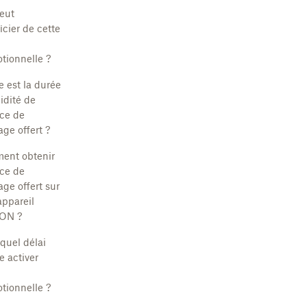
eut
icier de cette
tionnelle ?
e est la durée
idité de
ace de
age offert ?
ent obtenir
ace de
age offert sur
ppareil
ON ?
quel délai
e activer
tionnelle ?