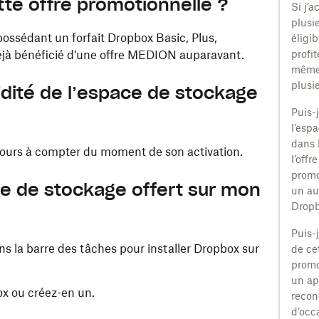
tte offre promotionnelle ?
Si j’a
plusi
 possédant un forfait Dropbox Basic, Plus,
éligib
 déjà bénéficié d’une offre MEDION auparavant.
profit
même 
plusie
lidité de l’espace de stockage
Puis-j
l’espa
dans 
 jours à compter du moment de son activation.
l’offre
promo
e de stockage offert sur mon
un au
Dropb
Puis-
ns la barre des tâches pour installer Dropbox sur
de cet
promo
un ap
x ou créez-en un.
recon
d’occ