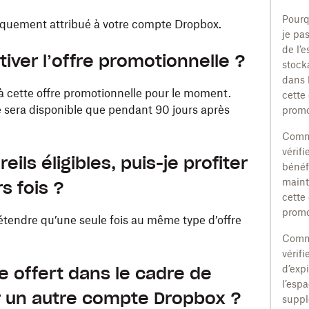
Pourq
tiquement attribué à votre compte Dropbox.
je pa
de l’
tiver l’offre promotionnelle ?
stock
dans 
à cette offre promotionnelle pour le moment.
cette 
e sera disponible que pendant 90 jours après
promo
Comm
vérifie
eils éligibles, puis-je profiter
bénéf
maint
s fois ?
cette 
promo
endre qu’une seule fois au même type d’offre
Comm
vérifi
ce offert dans le cadre de
d’exp
l’esp
ur un autre compte Dropbox ?
suppl