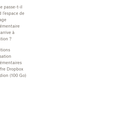
e passe-t-il
 l’espace de
age
émentaire
 arrive à
tion ?
tions
isation
émentaires
offre Dropbox
dion (100 Go)