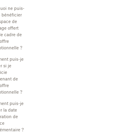
uoi ne puis-
s bénéficier
espace de
age offert
le cadre de
offre
tionnelle ?
ent puis-je
r si je
icie
enant de
offre
tionnelle ?
ent puis-je
er la date
iration de
ace
émentaire ?