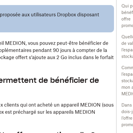
Qui p
bénéf
é proposée aux utilisateurs Dropbox disposant
offre
promo
Quell
il MEDION, vous pouvez peut-être bénéficier de
de val
plémentaires pendant 90 jours à compter de la
l’esp
stock
ockage offert s’ajoute aux 2 Go inclus dans le forfait
Comm
l’esp
ermettent de bénéficier de
stock
mon a
MEDI
ux clients qui ont acheté un appareil MEDION (sous
Dans 
box est préchargé sur les appareils MEDION
dois-j
l’offre
promo