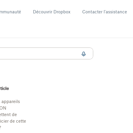
mmunauté
Découvrir Dropbox
Contacter l'assistance
+ Dropbox
rticle
 appareils
ION
ttent de
icier de cette
 ?