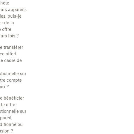
chète
eurs appareils
les, puis-je
er de la
offre
urs fois ?
e transférer
ce offert
le cadre de
tionnelle sur
tre compte
ox ?
je bénéficier
te offre
tionnelle sur
pareil
ditionné ou
asion ?