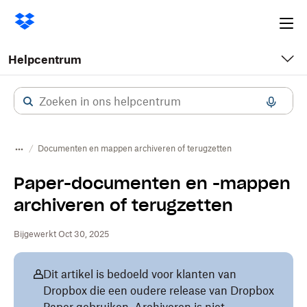
Ope
me
Helpcentrum
Documenten en mappen archiveren of terugzetten
Paper-documenten en -mappen
archiveren of terugzetten
Bijgewerkt Oct 30, 2025
Dit artikel is bedoeld voor klanten van
Dropbox die een oudere release van Dropbox