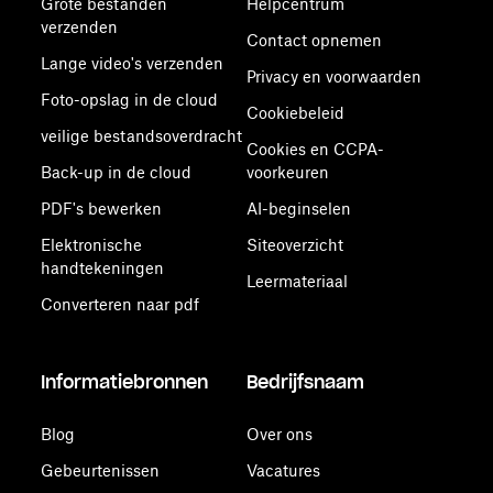
Grote bestanden
Helpcentrum
verzenden
Contact opnemen
Lange video's verzenden
Privacy en voorwaarden
Foto-opslag in de cloud
Cookiebeleid
veilige bestandsoverdracht
Cookies en CCPA-
Back-up in de cloud
voorkeuren
PDF's bewerken
AI-beginselen
Elektronische
Siteoverzicht
handtekeningen
Leermateriaal
Converteren naar pdf
Informatiebronnen
Bedrijfsnaam
Blog
Over ons
Gebeurtenissen
Vacatures