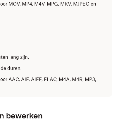
ar voor MOV, MP4, M4V, MPG, MKV, MJPEG en
en lang zijn.
nde duren.
 voor AAC, AIF, AIFF, FLAC, M4A, M4R, MP3,
en bewerken