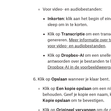
Voor video- en audiobestanden:
Inkorten
: klik aan het begin of e
sleep om in te korten.
Klik op
Transcriptie
om een transc
genereren.
Meer informatie over t
voor video- en audiobestanden
.
Klik op
Dropbox-AI
om een snelle
antwoorden over je bestanden te 
Dropbox-AI in de voorbeeldweerg
Klik op
Opslaan
wanneer je klaar bent.
Klik op
Een kopie opslaan
om een nie
behouden. Geef je kopie een naam, k
Kopie opslaan
om te bevestigen.
Klik op
Origineel vervangen
om de or