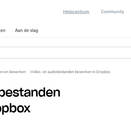
Helpcentrum
Community
ten
Aan de slag
n en bewerken
Video- en audiobestanden bewerken in Dropbox
obestanden
opbox