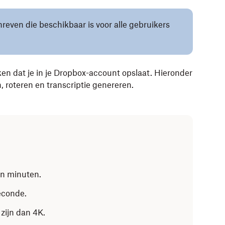
hreven die beschikbaar is voor alle gebruikers
en dat je in je Dropbox-account opslaat. Hieronder
, roteren en transcriptie genereren.
en minuten.
econde.
 zijn dan 4K.