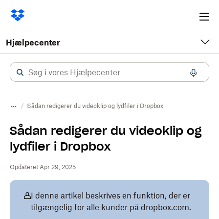
Ope
me
Hjælpecenter
Sådan redigerer du videoklip og lydfiler i Dropbox
Sådan redigerer du videoklip og
lydfiler i Dropbox
Opdateret Apr 29, 2025
I denne artikel beskrives en funktion, der er
tilgængelig for alle kunder på dropbox.com.