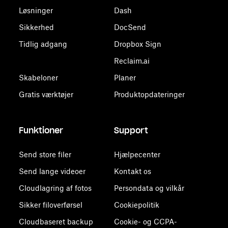
Løsninger
Dash
Sikkerhed
DocSend
Tidlig adgang
Dropbox Sign
Reclaim.ai
Skabeloner
Planer
Gratis værktøjer
Produktopdateringer
Funktioner
Support
Send store filer
Hjælpecenter
Send lange videoer
Kontakt os
Cloudlagring af fotos
Persondata og vilkår
Sikker filoverførsel
Cookiepolitik
Cloudbaseret backup
Cookie- og CCPA-