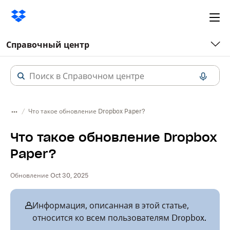
Ope
me
Справочный центр
Что такое обновление Dropbox Paper?
Что такое обновление Dropbox
Paper?
Обновление Oct 30, 2025
Информация, описанная в этой статье,
относится ко всем пользователям Dropbox.