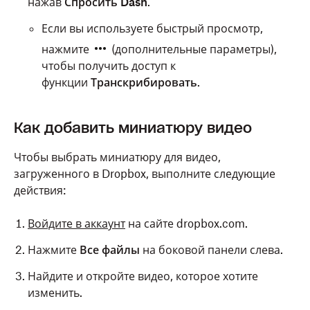
нажав
Спросить Dash
.
Если вы используете быстрый просмотр,
нажмите
(дополнительные параметры),
чтобы получить доступ к
функции
Транскрибировать
.
Как добавить миниатюру видео
Откройте мобильное приложение Dropbox.
Чтобы выбрать миниатюру для видео,
Нажмите на имя аудио- или видеофайла, чтобы
загруженного в Dropbox, выполните следующие
открыть его для предпросмотра.
Подробнее о
действия:
предварительном просмотре файлов.
Войдите в аккаунт
на сайте dropbox.com.
Чтобы воспроизвести, нажмите на
предпросмотр
Нажмите
Все файлы
на боковой панели слева.
Перематывайте назад и вперёд, перетаскивая
Найдите и откройте видео, которое хотите
ползунок по шкале времени.
изменить.