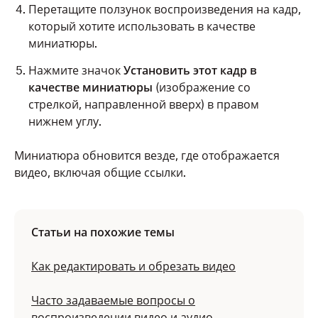
Чтобы перемотать видео на 15 секунд вперед
Перетащите ползунок воспроизведения на кадр,
или назад, нажмите
(вперед на 15 секунд)
который хотите использовать в качестве
или
(назад на 15 секунд). Для этого также
миниатюры.
можно дважды нажать на правую или левую
Нажмите значок
Установить этот кадр в
сторону экрана.
качестве миниатюры
(изображение со
Чтобы изменить скорость воспроизведения,
стрелкой, направленной вверх) в правом
нажмите
(настройки) в левом нижнем углу и
нижнем углу.
выберите нужную скорость. Можно также
нажать и удерживать в любом месте экрана,
Миниатюра обновится везде, где отображается
чтобы смотреть видео со скоростью 2X.
видео, включая общие ссылки.
Чтобы изменить качество воспроизведения,
нажмите
(настройки) в левом нижнем углу,
затем нажмите
Качество
и выберите нужное
Статьи на похожие темы
качество.
Как редактировать и обрезать видео
Чтобы включить повтор видео, нажмите
(повтор) в правом нижнем углу.
Часто задаваемые вопросы о
воспроизведении видео и аудио