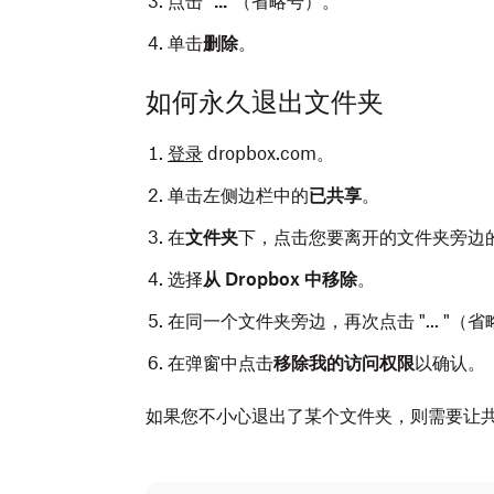
点击 "
...
"（省略号）。
单击
删除
。
如何永久退出文件夹
登录
dropbox.com。
单击左侧边栏中的
已共享
。
在
文件夹
下，点击您要离开的文件夹旁边
选择
从 Dropbox 中移除
。
在同一个文件夹旁边，再次点击 "... "（
在弹窗中点击
移除我的访问权限
以确认。
如果您不小心退出了某个文件夹，则需要让