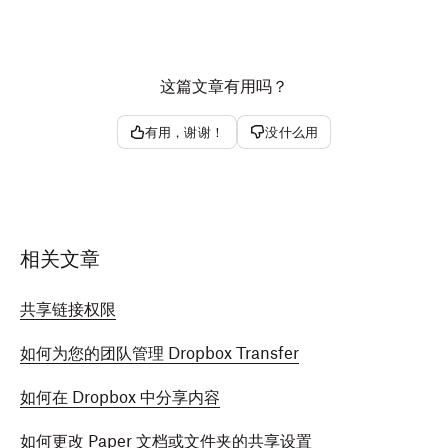
根据您要删除的链接，单击
用来编辑的链接
或
用来查看
的链接
。
点按
删除链接
。
单击
删除链接
。
这篇文章有用吗？
iOS
有用，谢谢！
没什么用
打开
Dropbox 移动应用
。
在您要删除链接的文件或文件夹旁边点按
（更多选
项）。
相关文章
点按
管理访问权限
。
共享链接权限
在
链接设置
下方点按
编辑链接
。
如何为您的团队管理 Dropbox Transfer
点按
删除链接
。
如何在 Dropbox 中分享内容
如何更改 Paper 文档或文件夹的共享设置