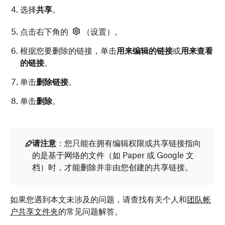
选择
共享
。
点击右下角的
（设置）。
根据您要删除的链接，单击
用来编辑的链接
或
用来查看
的链接
。
单击
删除链接
。
单击
删除
。
Android
在
文件资源管理器
(Windows)
或访达
(Mac)
中打开
Dropbox 文件夹。
请注意
：
您只能在拥有编辑权限或共享链接指向
打开
Dropbox 移动应用
。
的是基于网络的文件（如 Paper 或 Google 文
右键单击或按住 Command 键的同时单击要删除链接
档）时，才能删除并非由您创建的共享链接。
的文件或文件夹。
在您要删除链接的文件或文件夹旁边点按
（更多选
项）。
在
快速操作
下，单击
共享...
。
如果您遇到本文未涉及的问题，请查找有关个人和
团队帐
点按
管理访问权限
。
单击
设置。
户
共享文件夹
的常见问题解答。
点按
链接设置
。