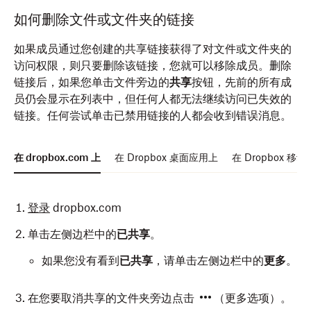
在
打开
文件资源管理器 (Windows) 或访达 (Mac)
Dropbox 移动应用
。
中打开
如何删除文件或文件夹的链接
Dropbox 文件夹。
在您要取消共享的文件夹旁边点按
（Android 系统
如果成员通过您创建的共享链接获得了对文件或文件夹的
右键单击要取消共享的文件夹。
中的更多选项）或
（iOS 系统中的更多选项）。
访问权限，则只要删除该链接，您就可以移除成员。删除
选择 Dropbox 图标旁边的
共享...
。
链接后，如果您单击文件旁边的
共享
按钮，先前的所有成
点按
管理访问权限
。
员仍会显示在列表中，但任何人都无法继续访问已失效的
点击右上角的
（设置）。
点按
取消共享
。
链接。任何尝试单击已禁用链接的人都会收到错误消息。
单击
取消共享文件夹
。
再次点按
取消共享
。
在 dropbox.com 上
在 Dropbox 桌面应用上
在 Dropbox 移
单击
取消共享
。
登录
dropbox.com
单击左侧边栏中的
已共享
。
如果您没有看到
已共享
，请单击左侧边栏中的
更多
。
在您要取消共享的文件夹旁边点击
（更多选项）。