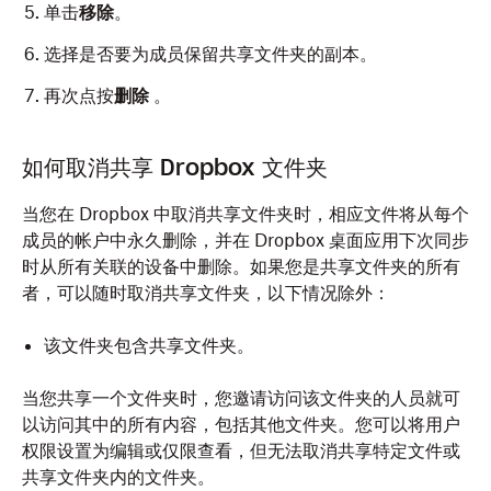
单击
移除
。
选择是否要为成员保留共享文件夹的副本。
再次点按
删除
。
在
打开
文件资源管理器 (Windows) 或访达 (Mac)
Dropbox 移动应用
。
中打开
如何取消共享 Dropbox 文件夹
Dropbox 文件夹。
在您要删除成员的文件夹旁边点按
（Android 系统
当您在 Dropbox 中取消共享文件夹时，相应文件将从每个
右键单击要管理的文件夹。
中的更多选项）或
（iOS 系统中的更多选项）。
成员的帐户中永久删除，并在 Dropbox 桌面应用下次同步
选择 Dropbox 图标旁边的
共享...
。
时从所有关联的设备中删除。如果您是共享文件夹的所有
点按
管理访问权限
。
者，可以随时取消共享文件夹，以下情况除外：
单击
谁可以访问
。
点按
[x] 个成员
下方的区域。
单击要移除的成员旁的下拉菜单。
该文件夹包含共享文件夹。
点按要移除的成员。
单击
移除
。
点按
删除
(Android) 或
移除访问权限
(iOS)。
当您共享一个文件夹时，您邀请访问该文件夹的人员就可
以访问其中的所有内容，包括其他文件夹。您可以
选择是否要为成员保留共享文件夹的副本。
将用户
选择是否要为成员保留共享文件夹的副本。
权限设置为编辑或仅限查看
，但无法取消共享特定文件或
再次单击
移除
。
共享文件夹内的文件夹。
再次点按
删除
(Android) 或
移除访问权限
(iOS)。