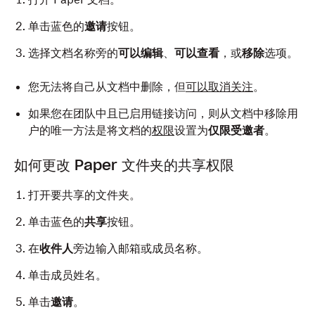
单击蓝色的
邀请
按钮。
选择文档名称旁的
可以编辑
、
可以查看
，或
移除
选项。
您无法将自己从文档中删除，但
可以取消关注
。
如果您在团队中且已启用链接访问，则从文档中移除用
户的唯一方法是将文档的
权限
设置为
仅限受邀者
。
如何更改 Paper 文件夹的共享权限
打开要共享的文件夹。
单击蓝色的
共享
按钮。
在
收件人
旁边输入邮箱或成员名称。
单击成员姓名。
单击
邀请
。