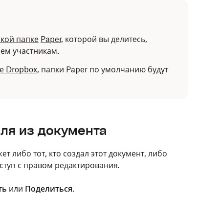
ской
папке
Paper
, которой вы делитесь,
сем участникам.
е Dropbox,
папки Paper по умолчанию будут
еля из документа
т либо тот, кто создал этот документ, либо
оступ с правом редактирования.
ть
или
Поделиться
.