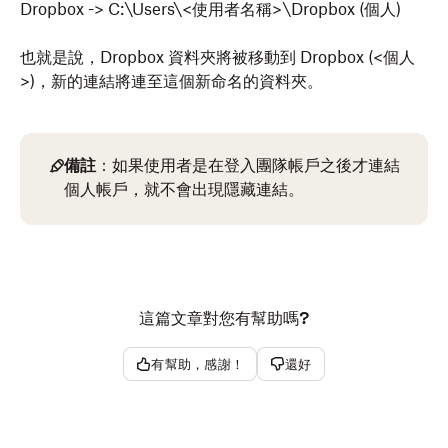
Dropbox -> C:\Users\<使用者名稱>\Dropbox (個人)
也就是說，Dropbox 資料夾將被移動到 Dropbox (<個人
>)，新的連結將連至這個新命名的資料夾。
備註
：如果使用者是在登入團隊帳戶之後才連結
個人帳戶，就不會出現隱藏連結。
Dropbox 用戶端應用程式可以同時支援 Dropbox 個人及
團隊帳戶。為此，桌面用戶端必須重新命名電腦上的多個
Dropbox 資料夾，以清楚區分各資料夾。如果是只有個人
這篇文章對您有幫助嗎?
帳戶的 Dropbox 使用者，在電腦上安裝 Dropbox 後，顯
示在主資料夾的名稱是：
有幫助，感謝！
還好
Dropbox
如果是只有團隊帳戶的 Dropbox 使用者，在電腦上安裝