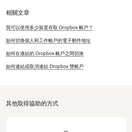
Dropbox 後，顯示在主資料夾的名稱是：
相關文章
Dropbox (<企業名稱>)
我可以使用多少裝置存取 Dropbox 帳戶？
如果是將個人帳戶與團隊帳戶連結的 Dropbox 使用者，主
如何切換個人和工作帳戶的電子郵件地址
資料夾會顯示多個資料夾名稱：
如何在連結的 Dropbox 帳戶之間切換
Dropbox (個人帳戶)
如何連結或取消連結 Dropbox 雙帳戶
Dropbox (<企業名稱>)
請注意：
「Personal」 可能會翻譯為「個
人」。
其他取得協助的方式
針對現有的個人帳戶，當使用者連結團隊帳戶時，我們會
在舊有的 Dropbox 位置上建立一個隱藏的
符號連結
，將它