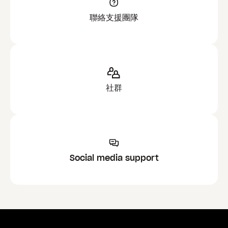
連到第一個連結的帳戶，例如：
聯絡支援團隊
Dropbox -> /使用者/<使用者名稱>/Dropbox (個人)
也就是說，Dropbox 資料夾將被移動到 Dropbox (<個人
>)，新的符號連結將連至這個新命名的資料夾。
社群
備註
：如果使用者是在登入團隊帳戶之後才連結
個人帳戶，就不會出現隱藏符號連結。
Social media support
重要提示：
如果您使用的是支援 File Provider
的 macOS 版 Dropbox，Dropbox 資料夾的位
置會改至
~/Library/CloudStorage
。此版本不
再支援變更 Dropbox 資料夾位置的功能。