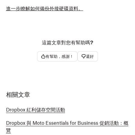
按一下 [匯出]
圖示 (指向系統匣的箭頭) 並儲存 HAR 檔案。
進一步瞭解如何備份外接硬碟資料。
回覆客服專員時請附上 HAR 檔案。
這篇文章對您有幫助嗎?
請注意
：如果 HAR 檔案超過 20 MB，建議上傳到您
有幫助，感謝！
還好
的 Dropbox 帳戶再
透過連結分享
。
相關文章
Dropbox 紅利儲存空間活動
Dropbox 與 Moto Essentials for Business 促銷活動：概
覽