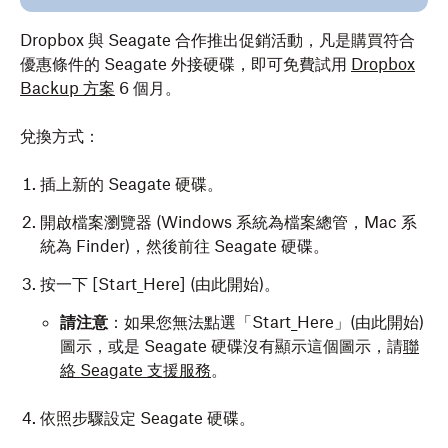
如要在 Safari 中產生 HAR 檔案，請依照以下步驟操作：
Dropbox 與 Seagate 合作推出促銷活動，凡是購買符合
優惠條件的 Seagate 外接硬碟，即可免費試用
Dropbox
開啟 Safari。
Backup 方案
6 個月。
按一下左上角的 [開發]
兌換方式：
插上新的 Seagate 硬碟。
開啟檔案瀏覽器 (Windows 系統為檔案總管，Mac 系
請注意
：如果沒有看到 [開發]
下拉式選單，請按一下
統為 Finder)，然後前往 Seagate 硬碟。
左上角的 [Safari]
，按一下 [設定]
，然後按 [進階]
索
按一下 [Start_Here]
(由此開始)。
引標籤。勾選「顯示網頁開發者功能」
旁邊的方塊。
請注意
：如果您無法點選「Start_Here」
(由此開始)
圖示，或是 Seagate 硬碟沒有顯示這個圖示，請
聯
絡 Seagate 支援服務
。
按一下 [顯示網頁檢閱器]
。
依照步驟設定 Seagate 硬碟。
按一下 [
網路
] 索引標籤。