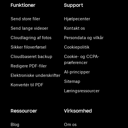
Funktioner
Support
Send store filer
Hjælpecenter
Send lange videoer
Kontakt os
Cloudlagring af fotos
Persondata og vilkår
Sikker filoverførsel
Cookiepolitik
Cloudbaseret backup
Cookie- og CCPA-
præferencer
Redigere PDF-filer
AI-principper
Elektroniske underskrifter
Sitemap
Konvertér til PDF
Læringsressourcer
Ressourcer
Virksomhed
Blog
Om os