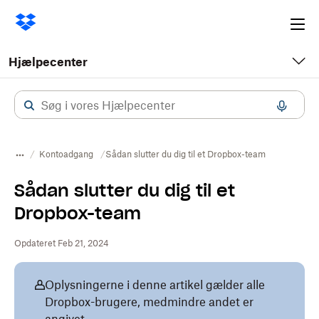
Ope
me
Hjælpecenter
Kontoadgang
Sådan slutter du dig til et Dropbox-team
Sådan slutter du dig til et
Dropbox-team
Opdateret Feb 21, 2024
Oplysningerne i denne artikel gælder alle
Dropbox-brugere, medmindre andet er