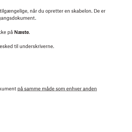
lgængelige, når du opretter en skabelon. De er
engangsdokument.
likke på
Næste
.
esked til underskriverne.
dokument
på samme måde som enhver anden