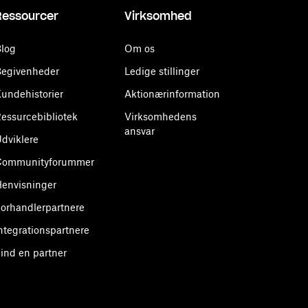
Ressourcer
Virksomhed
log
Om os
egivenheder
Ledige stillinger
undehistorier
Aktionærinformation
essurcebibliotek
Virksomhedens
ansvar
dviklere
Communityforummer
envisninger
orhandlerpartnere
ntegrationspartnere
ind en partner