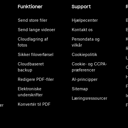
Funktioner
Support
Send store filer
Hjælpecenter
B
Send lange videoer
Kontakt os
B
Cloudlagring af
Persondata og
K
fotos
vilkår
R
Sikker filoverførsel
Cookiepolitik
U
Cloudbaseret
Cookie- og CCPA-
backup
præferencer
H
Redigere PDF-filer
AI-principper
F
Elektroniske
Sitemap
underskrifter
I
Læringsressourcer
Konvertér til PDF
er
F