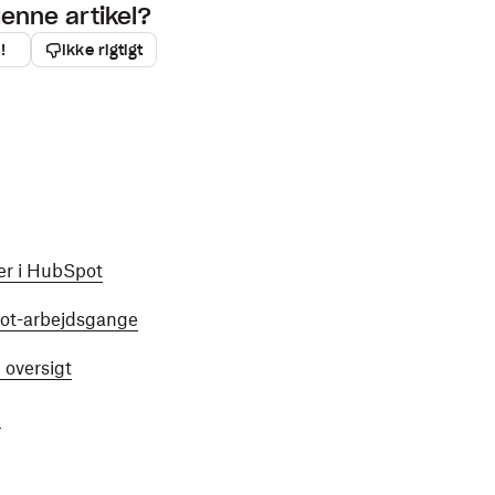
denne artikel?
!
Ikke rigtigt
er i HubSpot
pot-arbejdsgange
 oversigt
1