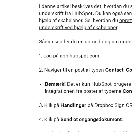
I denne artikel beskrives det, hvordan 
underskrift fra HubSpot. Du kan også se
hjælp af skabeloner. Se, hvordan du
opret
underskrift ved hjælp af skabeloner
.
Sådan sender du en anmodning om unders
1.
Log på
app.hubspot.com.
2. Naviger til en post af typen
Contact
,
C
Bemærk!
Det er kun HubSpot-bruger
integrationen fra poster af typerne
Con
3. Klik på
Handlinger
på Dropbox Sign CRM
4. Klik på
Send et engangsdokument
.