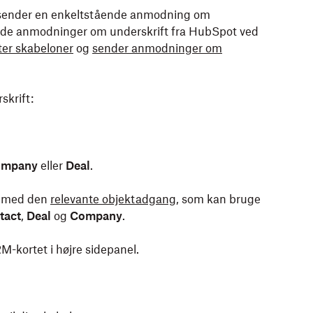
du sender en enkeltstående anmodning om
nde anmodninger om underskrift fra HubSpot ved
ter skabeloner
og
sender anmodninger om
krift:
ompany
eller
Deal
.
e med den
relevante objektadgang
, som kan bruge
tact
,
Deal
og
Company
.
-kortet i højre sidepanel.