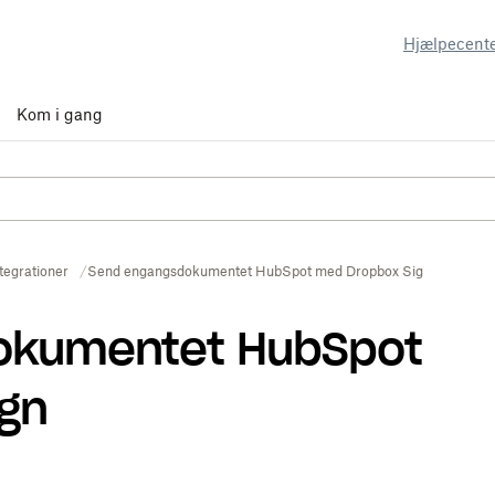
Hjælpecent
Kom i gang
tegrationer
Send engangsdokumentet HubSpot med Dropbox Sign
okumentet HubSpot
gn