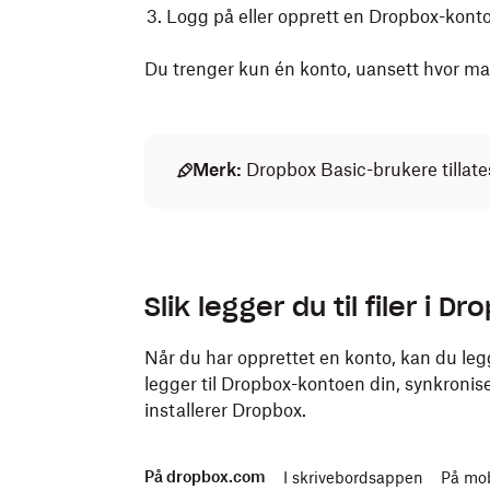
Logg på eller opprett en Dropbox-konto
Du trenger kun én konto, uansett hvor man
Merk:
Dropbox Basic-brukere tillat
Slik installerer du Dropbox-appen på mobil
Slik legger du til filer i 
Last ned
Dropbox-mobilappen
på telefo
Last ned gjennom App Store
.
Når du har opprettet en konto, kan du legge
legger til Dropbox-kontoen din,
Last ned gjennom Google Play Store
synkronis
installerer Dropbox.
Åpne appen.
På dropbox.com
Logg på eller opprett en Dropbox-konto
I skrivebordsappen
På mo