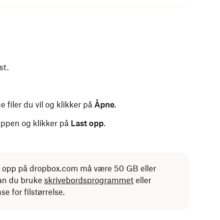
ge enheter du vil holde synkronisert.
es
maksimalt tre enheter
.
st.
 filer du vil og klikker på
Åpne
.
appen og klikker på
Last opp
.
es opp på dropbox.com må være 50 GB eller
kan du bruke
skrivebordsprogrammet
eller
e for filstørrelse.