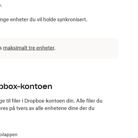
.
ge enheter du vil holde synkronisert.
es
maksimalt tre enheter
.
en eller nettbrettet:
Dropbox-kontoen
nen eller nettbrettet.
 til filer i Dropbox-kontoen din. Alle filer du
eres
.
på tvers av alle enhetene dine der du
.
bilappen