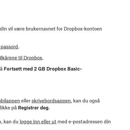
 din vil være brukernavnet for Dropbox-kontoen
 passord
.
ilkårene til Dropbox
.
på
Fortsett med 2 GB Dropbox Basic-
bilappen
eller
skrivebordsappen
, kan du også
klikke på
Registrer deg
.
n, kan du
logge inn eller ut
med e-postadressen din