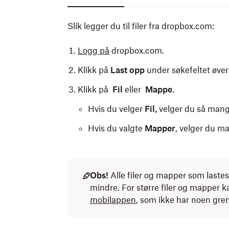
Du trenger kun én konto, uansett hvor man
Slik legger du til filer fra dropbox.com:
Logg på
dropbox.com.
Merk:
Dropbox Basic-brukere tillat
Klikk på
Last opp
under søkefeltet øver
Klikk på
Fil
eller
Mappe.
Hvis du velger
Fil,
velger du så mange
Hvis du valgte
Mapper
, velger du m
Obs!
Alle filer og mapper som last
mindre. For større filer og mapper 
mobilappen
, som ikke har noen grens