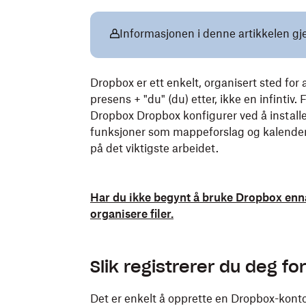
Informasjonen i denne artikkelen gj
Dropbox er ett enkelt, organisert sted for al
presens + "du" (du) etter, ikke en infintiv. F
Dropbox Dropbox konfigurer ved å installer
funksjoner som mappeforslag og kalenderi
på det viktigste arbeidet.
Har du ikke begynt å bruke Dropbox enn
organisere filer.
Slik registrerer du deg f
Det er enkelt å opprette en Dropbox-konto