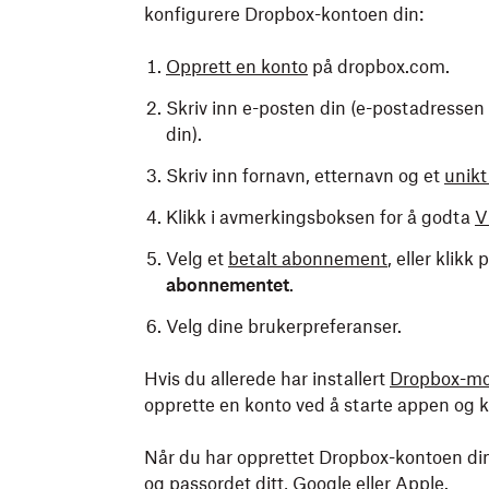
konfigurere Dropbox-kontoen din:
Opprett en konto
på dropbox.com.
Skriv inn e-posten din (e-postadressen
din).
Skriv inn fornavn, etternavn og et
unikt
Klikk i avmerkingsboksen for å godta
V
Velg et
betalt abonnement
, eller klikk 
abonnementet
.
Velg dine brukerpreferanser.
Hvis du allerede har installert
Dropbox-mo
opprette en konto ved å starte appen og 
Når du har opprettet Dropbox-kontoen di
og passordet ditt,
Google
eller
Apple
.