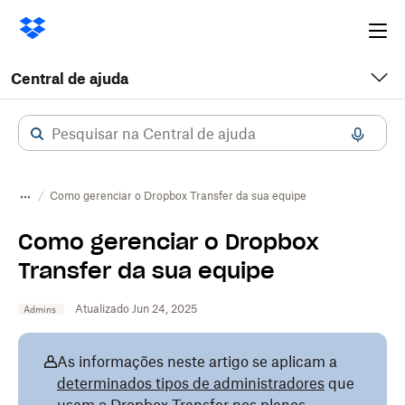
Ope
me
Central de ajuda
Como gerenciar o Dropbox Transfer da sua equipe
Como gerenciar o Dropbox
Transfer da sua equipe
Atualizado Jun 24, 2025
Admins
As informações neste artigo se aplicam a
determinados tipos de administradores
que