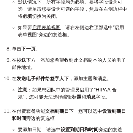
默认情况下，所有字段均为必填。要将字段设为可
选，请单击您要设为可选的字段，然后在右侧边栏中
将
必填
切换为关闭。
如果要
启用表单视图
，请在左侧边栏顶部选中“启用
表单视图”旁边的复选框。
单击
下一页
。
在
抄送
下方，添加您希望收到此文档副本的人员的电子
邮件地址。
在
发送电子邮件给签字人
下，添加主题和消息。
注意
：如果您团队中的管理员启用了“HIPAA 合
规”，您可能无法选择编辑
标题
和
消息
字段。
在付费套餐功能
文档到期日
下，您可以选中
设置到期日
和时间
旁边的复选框：
要添加日期，请选中
设置到期日和时间
旁边的复选