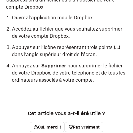
compte Dropbox
Ouvrez l’application mobile Dropbox.
Accédez au fichier que vous souhaitez supprimer
de votre compte Dropbox.
Appuyez sur l’icône représentant trois points (
...
)
dans l’angle supérieur droit de l’écran.
Appuyez sur
Supprimer
pour supprimer le fichier
de votre Dropbox, de votre téléphone et de tous les
ordinateurs associés à votre compte.
Suppression d’un fichier de votre téléphone
Suppression d’un fichier de votre iPad
L’application mobile Dropbox pour iPhone ne stocke
L’application mobile Dropbox pour iPad ne stocke des
Cet article vous a-t-il été utile ?
des copies locales de fichiers que s’ils sont
copies locales de fichiers que s’ils sont disponibles
disponibles hors ligne. L’icône hors connexion (coche
hors ligne. L’icône hors connexion (coche blanche
Oui, merci !
Pas vraiment
blanche dans un cercle vert) sera mise en surbrillance
dans un cercle vert) sera mise en surbrillance dans