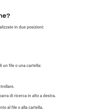
one?
lizzate in due posizioni:
i un file o una cartella:
trollare.
barra di ricerca in alto a destra.
o al file o alla cartella.