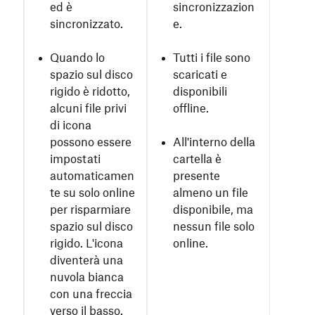
ed è
sincronizzazion
sincronizzato.
e.
Quando lo
Tutti i file sono
spazio sul disco
scaricati e
rigido è ridotto,
disponibili
alcuni file privi
offline.
di icona
possono essere
All'interno della
impostati
cartella è
automaticamen
presente
te su solo online
almeno un file
per risparmiare
disponibile, ma
spazio sul disco
nessun file solo
rigido. L'icona
online.
diventerà una
nuvola bianca
con una freccia
verso il basso.