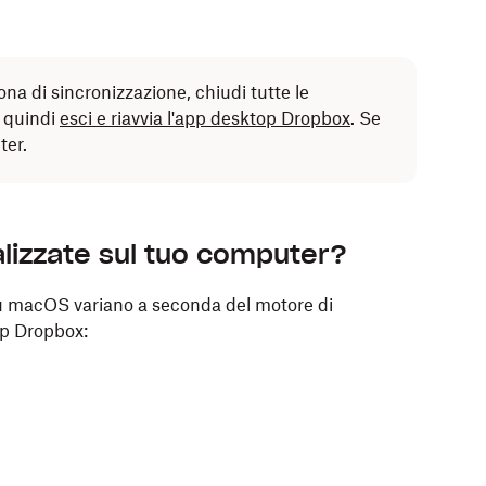
cona di sincronizzazione, chiudi tutte le
, quindi
esci e riavvia l'app desktop Dropbox
. Se
ter.
alizzate sul tuo computer?
su macOS variano a seconda del motore di
op Dropbox: