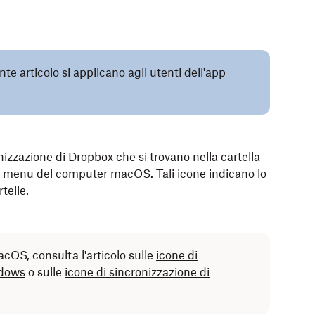
e articolo si applicano agli utenti dell'app
nizzazione di Dropbox che si trovano nella cartella
ei menu del computer macOS. Tali icone indicano lo
rtelle.
acOS, consulta l'articolo sulle
icone di
ndows
o sulle
icone di sincronizzazione di