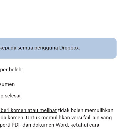
ai kepada semua pengguna Dropbox.
er boleh:
okumen
g selesai
eri komen atau melihat
tidak boleh memulihkan
da komen. Untuk memulihkan versi fail lain yang
eperti PDF dan dokumen Word, ketahui
cara