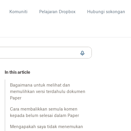
Komuniti
Pelajaran Dropbox
Hubungi sokongan
n semula komen kepada belum selesai pada Dropbox Paper
In this article
Bagaimana untuk melihat dan
memulihkan versi terdahulu dokumen
Paper
Cara membalikkan semula komen
kepada belum selesai dalam Paper
Mengapakah saya tidak menemukan