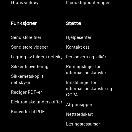
Gratis verktøy
Produktoppdateringer
Funksjoner
Støtte
Send store filer
Hjelpesenter
Send store videoer
Kontakt oss
Lagring av bilder i nettsky
Personvern og vilkår
Sikker filoverføring
Retningslinjer for
informasjonskapsler
Sikkerhetskopi til
nettskyen
Innstillinger for
informasjonskapsler og
Rediger PDF-er
CCPA
Elektroniske underskrifter
AI-prinsipper
Konverter til PDF
Nettstedskart
Læringsressurser