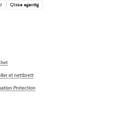
k!
Ikke egentlig
nhet
ller et nettbrett
tion Protection