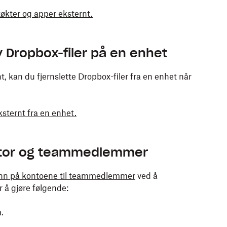
tøkter og apper eksternt.
v Dropbox-filer på en enhet
 kan du fjernslette Dropbox-filer fra en enhet når
ksternt fra en enhet.
ator og teammedlemmer
inn på kontoene til teammedlemmer
ved å
r å gjøre følgende:
.