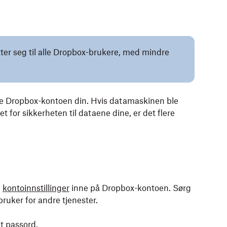
tter seg til alle Dropbox-brukere, med mindre
ytte Dropbox-kontoen din. Hvis datamaskinen ble
ret for sikkerheten til dataene dine, er det flere
d
kontoinnstillinger
inne på Dropbox-kontoen. Sørg
bruker for andre tjenester.
t passord.