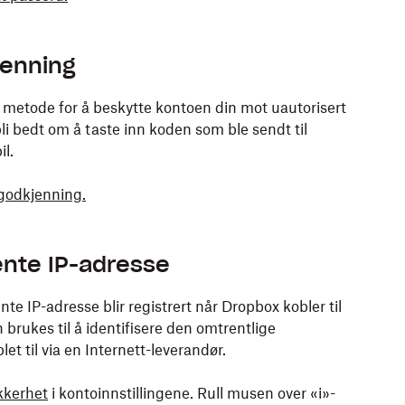
jenning
v metode for å beskytte kontoen din mot uautorisert
bli bedt om å taste inn koden som ble sendt til
l.
rgodkjenning.
ente IP-adresse
te IP-adresse blir registrert når Dropbox kobler til
brukes til å identifisere den omtrentlige
et til via en Internett-leverandør.
kkerhet
i kontoinnstillingene. Rull musen over «i»-