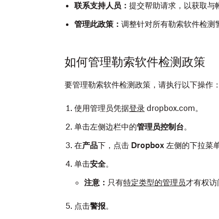
联系支持人员：
提交帮助请求，以获取与
管理此政策：
调整针对所有勒索软件检测
如何管理勒索软件检测政策
要管理勒索软件检测政策，请执行以下操作
使用管理员凭据
登录
dropbox.com。
单击左侧边栏中的
管理员控制台
。
在
产品
下，点击
Dropbox
左侧的下拉菜
单击
安全
。
注意：
只有
特定类型的管理员
才有权访
点击
警报
。